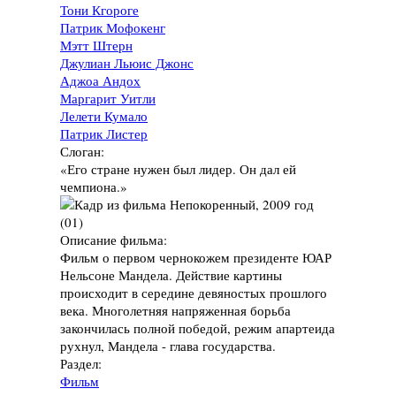
Тони Кгороге
Патрик Мофокенг
Мэтт Штерн
Джулиан Льюис Джонс
Аджоа Андох
Маргарит Уитли
Лелети Кумало
Патрик Листер
Слоган:
«Его стране нужен был лидер. Он дал ей
чемпиона.»
Описание фильма:
Фильм о первом чернокожем президенте ЮАР
Нельсоне Мандела. Действие картины
происходит в середине девяностых прошлого
века. Многолетняя напряженная борьба
закончилась полной победой, режим апартеида
рухнул, Мандела - глава государства.
Раздел:
Фильм