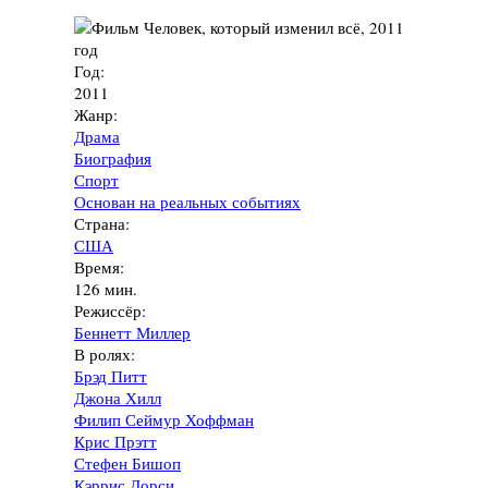
Год:
2011
Жанр:
Драма
Биография
Спорт
Основан на реальных событиях
Страна:
США
Время:
126 мин.
Режиссёр:
Беннетт Миллер
В ролях:
Брэд Питт
Джона Хилл
Филип Сеймур Хоффман
Крис Прэтт
Стефен Бишоп
Кэррис Дорси