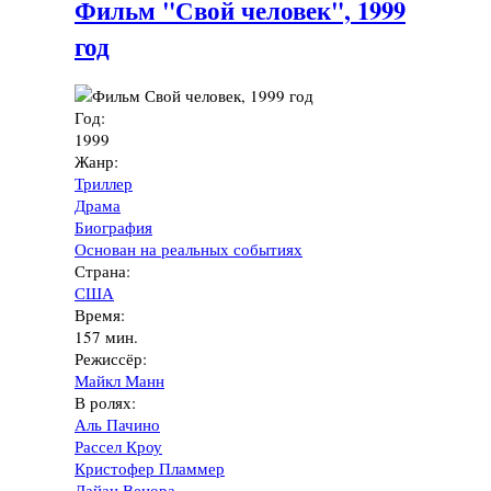
Фильм "Свой человек", 1999
год
Год:
1999
Жанр:
Триллер
Драма
Биография
Основан на реальных событиях
Страна:
США
Время:
157 мин.
Режиссёр:
Майкл Манн
В ролях:
Аль Пачино
Рассел Кроу
Кристофер Пламмер
Дайан Венора