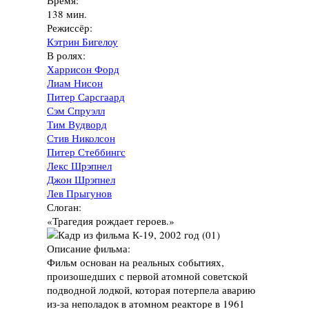
Время:
138 мин.
Режиссёр:
Кэтрин Бигелоу
В ролях:
Харрисон Форд
Лиам Нисон
Питер Сарсгаард
Сэм Спруэлл
Тим Вудворд
Стив Николсон
Питер Стеббингс
Лекс Шрэпнел
Джон Шрэпнел
Лев Прыгунов
Слоган:
«Трагедия рождает героев.»
Описание фильма:
Фильм основан на реальных событиях,
произошедших с первой атомной советской
подводной лодкой, которая потерпела аварию
из-за неполадок в атомном реакторе в 1961