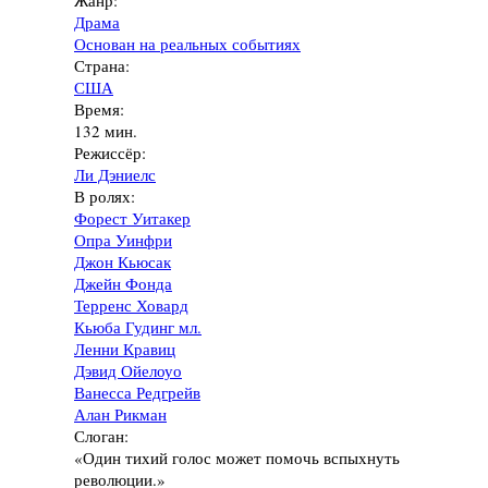
Жанр:
Драма
Основан на реальных событиях
Страна:
США
Время:
132 мин.
Режиссёр:
Ли Дэниелс
В ролях:
Форест Уитакер
Опра Уинфри
Джон Кьюсак
Джейн Фонда
Терренс Ховард
Кьюба Гудинг мл.
Ленни Кравиц
Дэвид Ойелоуо
Ванесса Редгрейв
Алан Рикман
Слоган:
«Один тихий голос может помочь вспыхнуть
революции.»