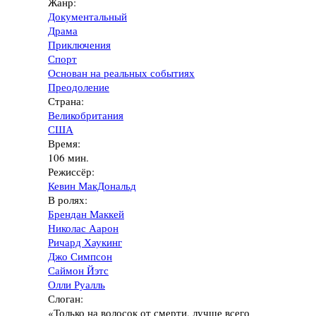
Жанр:
Документальный
Драма
Приключения
Спорт
Основан на реальных событиях
Преодоление
Страна:
Великобритания
США
Время:
106 мин.
Режиссёр:
Кевин МакДональд
В ролях:
Брендан Маккей
Николас Аарон
Ричард Хаукинг
Джо Симпсон
Саймон Йэтс
Олли Руалль
Слоган:
«Только на волосок от смерти, лучше всего