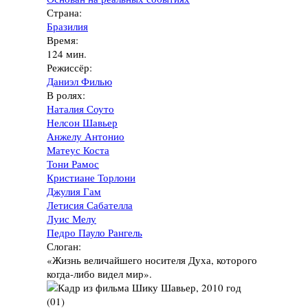
Страна:
Бразилия
Время:
124 мин.
Режиссёр:
Даниэл Филью
В ролях:
Наталия Соуто
Нелсон Шавьер
Анжелу Антонио
Матеус Коста
Тони Рамос
Кристиане Торлони
Джулия Гам
Летисия Сабателла
Луис Мелу
Педро Пауло Рангель
Слоган:
«Жизнь величайшего носителя Духа, которого
когда-либо видел мир».