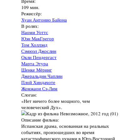
Время:
109 мин.
Режиссёр:
Хуан Антонио Байона
В ролях:
Наоми Уоттс
Юэн МакГрегор
Том Холлэнд
Сэмюэл Джослин
Окли Пендергаст
Марта Этура
Шенке Мёринг
Джеральдин Чаплин
Плой Хиндачоте
Жомжаои Сэ-Лим
Слоган:
«Нет ничего более мощного, чем
человеческий Дух».
Описание фильма:
Испанская драма, основанная на реальных
событиях, произошедших во время
катастрофического цунами в Юго-Восточной