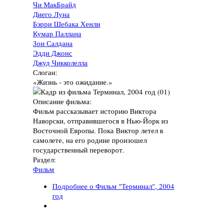
Чи МакБрайд
Диего Луна
Бэрри Шебака Хенли
Кумар Паллана
Зои Салдана
Эдди Джонс
Джуд Чикколелла
Слоган:
«Жизнь - это ожидание.»
Описание фильма:
Фильм рассказывает историю Виктора
Наворски, отправившегося в Нью-Йорк из
Восточной Европы. Пока Виктор летел в
самолете, на его родине произошел
государственный переворот.
Раздел:
Фильм
Подробнее
о Фильм "Терминал", 2004
год