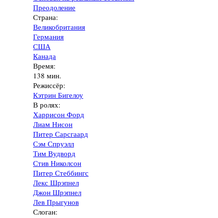
Преодоление
Страна:
Великобритания
Германия
США
Канада
Время:
138 мин.
Режиссёр:
Кэтрин Бигелоу
В ролях:
Харрисон Форд
Лиам Нисон
Питер Сарсгаард
Сэм Спруэлл
Тим Вудворд
Стив Николсон
Питер Стеббингс
Лекс Шрэпнел
Джон Шрэпнел
Лев Прыгунов
Слоган: