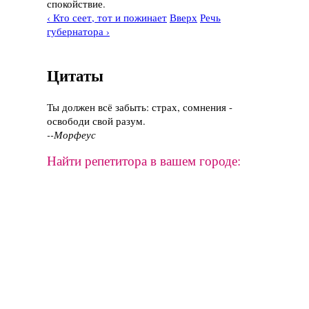
спокойствие.
‹ Кто сеет, тот и пожинает
Вверх
Речь
губернатора ›
Цитаты
Ты должен всё забыть: страх, сомнения -
освободи свой разум.
--Морфеус
Найти репетитора в вашем городе: