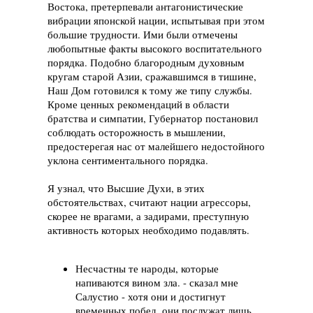
Востока, претерпевали антагонистические
вибрации японской нации, испытывая при этом
большие трудности. Ими были отмечены
любопытные факты высокого воспитательного
порядка. Подобно благородным духовным
кругам старой Азии, сражавшимся в тишине,
Наш Дом готовился к тому же типу службы.
Кроме ценных рекомендаций в области
братства и симпатии, Губернатор постановил
соблюдать осторожность в мышлении,
предостерегая нас от малейшего недостойного
уклона сентиментального порядка.
Я узнал, что Высшие Духи, в этих
обстоятельствах, считают нации агрессоры,
скорее не врагами, а задирами, преступную
активность которых необходимо подавлять.
Несчастны те народы, которые
напиваются вином зла. - сказал мне
Салустио - хотя они и достигнут
временных побед, они послужат лишь