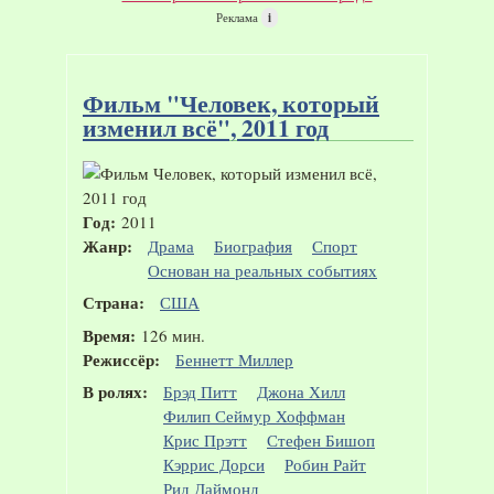
Реклама
i
Фильм "Человек, который
изменил всё", 2011 год
Год:
2011
Жанр:
Драма
Биография
Спорт
Основан на реальных событиях
Страна:
США
Время:
126 мин.
Режиссёр:
Беннетт Миллер
В ролях:
Брэд Питт
Джона Хилл
Филип Сеймур Хоффман
Крис Прэтт
Стефен Бишоп
Кэррис Дорси
Робин Райт
Рид Даймонд