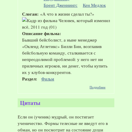
Брент Дженнингс
Кен Медлок
Слоган:
«А что в жизни сделал ты?»
Описание фильма:
Бывший бейсболист, а ныне менеджер
«Окленд Атлетикс» Билли Бин, возглавив
бейсбольную команду, сталкивается с
непреодолимой проблемой: у него нет ни
приличных игроков, ни денег, чтобы купить
их у клубов-конкурентов.
Раздел:
Фильм
о Фильм
Подробнее
"Человек,
который
изменил
Цитаты
всё",
2011 год
Если он (ученик) мудрый, он постигает
ученичество. Формы телесные не введут его в
обман, но он посмотрит на состояние души