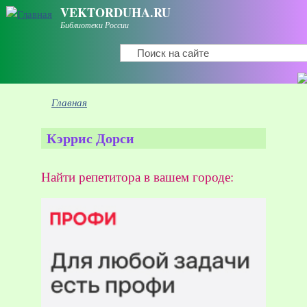
Перейти к основному содержанию
VEKTORDUHA.RU
Библиотеки России
Поиск
Форма поиска
Вы здесь
Главная
Кэррис Дорси
Найти репетитора в вашем городе: