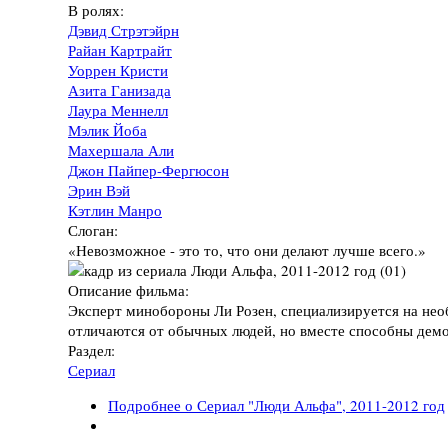
В ролях:
Дэвид Стрэтэйрн
Райан Картрайт
Уоррен Кристи
Азита Ганизада
Лаура Меннелл
Мэлик Йоба
Махершала Али
Джон Пайпер-Фергюсон
Эрин Вэй
Кэтлин Манро
Слоган:
«Невозможное - это то, что они делают лучше всего.»
Описание фильма:
Эксперт минобороны Ли Розен, специализируется на нео
отличаются от обычных людей, но вместе способны демо
Раздел:
Сериал
Подробнее
о Сериал "Люди Альфа", 2011-2012 год