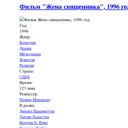
Фильм "Жена священника", 1996 го
Год:
1996
Жанр:
Комедия
Драма
Мелодрама
Фэнтези
Религия
Страна:
США
Время:
123 мин.
Режиссёр:
Пенни Маршалл
В ролях:
Дензел Вашингтон
Уитни Хьюстон
Кортни Б. Вэнс
Грегори Хайнс