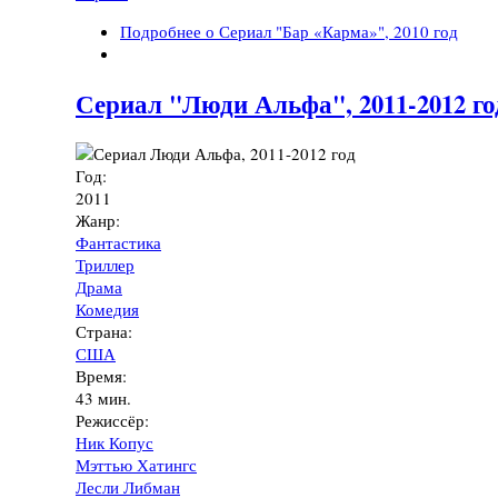
Подробнее
о Сериал "Бар «Карма»", 2010 год
Сериал "Люди Альфа", 2011-2012 го
Год:
2011
Жанр:
Фантастика
Триллер
Драма
Комедия
Страна:
США
Время:
43 мин.
Режиссёр:
Ник Копус
Мэттью Хатингс
Лесли Либман