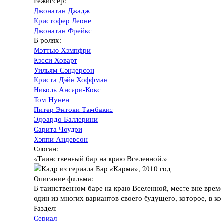
Режиссёр:
Джонатан Джадж
Кристофер Леоне
Джонатан Фрейкс
В ролях:
Мэттью Хэмпфри
Кэсси Ховарт
Уильям Сэндерсон
Криста Дэйн Хоффман
Николь Ансари-Кокс
Том Нунен
Питер Энтони Тамбакис
Эдоардо Баллерини
Сарита Чоудри
Хэппи Андерсон
Слоган:
«Таинственный бар на краю Вселенной.»
Описание фильма:
В таинственном баре на краю Вселенной, месте вне врем
один из многих вариантов своего будущего, которое, в к
Раздел:
Сериал