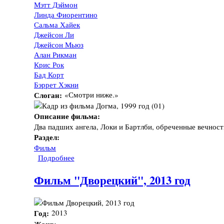
Мэтт Дэймон
Линда Фиорентино
Сальма Хайек
Джейсон Ли
Джейсон Мьюз
Алан Рикман
Крис Рок
Бад Корт
Бэррет Хэкни
Слоган:
«Смотри ниже.»
Описание фильма:
Два падших ангела, Локи и Бартлби, обреченные вечность
Раздел:
Фильм
Подробнее
о Фильм "Догма", 1999 год
Фильм "Дворецкий", 2013 год
Год:
2013