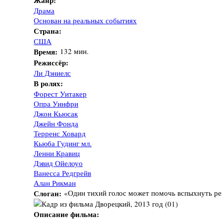
Жанр:
Драма
Основан на реальных событиях
Страна:
США
Время:
132 мин.
Режиссёр:
Ли Дэниелс
В ролях:
Форест Уитакер
Опра Уинфри
Джон Кьюсак
Джейн Фонда
Терренс Ховард
Кьюба Гудинг мл.
Ленни Кравиц
Дэвид Ойелоуо
Ванесса Редгрейв
Алан Рикман
Слоган:
«Один тихий голос может помочь вспыхнуть р
Описание фильма: