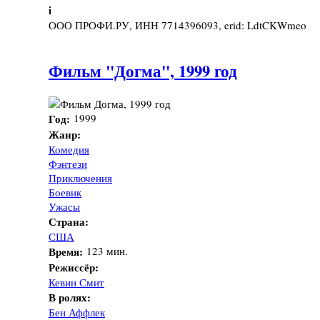
i
ООО ПРОФИ.РУ, ИНН 7714396093, erid: LdtCKWmeo
Фильм "Догма", 1999 год
Год:
1999
Жанр:
Комедия
Фэнтези
Приключения
Боевик
Ужасы
Страна:
США
Время:
123 мин.
Режиссёр:
Кевин Смит
В ролях:
Бен Аффлек