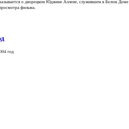
ссказывается о дворецком Юджине Аллене, служившем в Белом Доме
просмотра фильма.
од