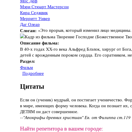
Мос Деф
Мэри Стюарт Мастерсон
Кира Седжвик
Мерритт Уивер
Даг Олеар
Слоган:
«Это прорыв, который изменил лицо медицины. 
Описание фильма:
В 40-х годах XX-го века Альфред Блэлок, хирург от Бог
детей с врожденным пороком сердца. Его соратником, 
Раздел:
Фильм
Подробнее
о Фильм "Творение Господне", 2004 год
Цитаты
Если он (ученик) мудрый, он постигает ученичество. Фо
в мире, имеющих форму человека. Когда он познает их, с
ДЕТЯМ он даст совершенное.
--"Апокрифы древних христиан" Ев. от Филиппа ст.119
Найти репетитора в вашем городе: