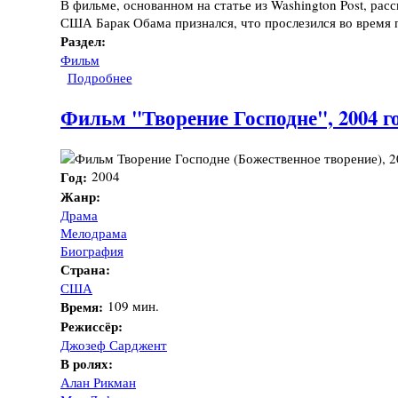
В фильме, основанном на статье из Washington Post, ра
США Барак Обама признался, что прослезился во время 
Раздел:
Фильм
Подробнее
о Фильм "Дворецкий", 2013 год
Фильм "Творение Господне", 2004 г
Год:
2004
Жанр:
Драма
Мелодрама
Биография
Страна:
США
Время:
109 мин.
Режиссёр:
Джозеф Сарджент
В ролях:
Алан Рикман