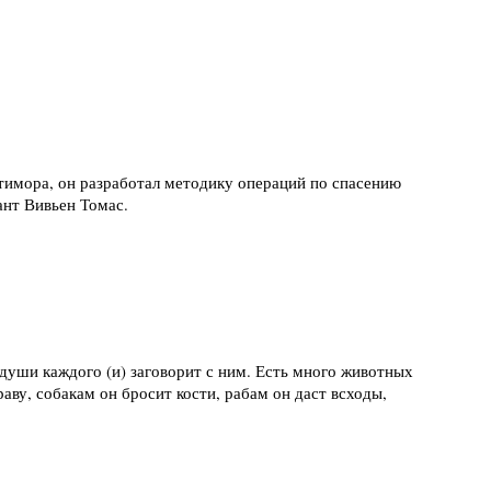
лтимора, он разработал методику операций по спасению
нт Вивьен Томас.
 души каждого (и) заговорит с ним. Есть много животных
аву, собакам он бросит кости, рабам он даст всходы,