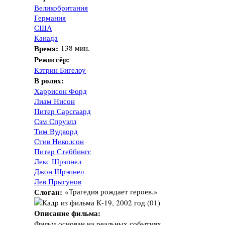
Великобритания
Германия
США
Канада
Время:
138 мин.
Режиссёр:
Кэтрин Бигелоу
В ролях:
Харрисон Форд
Лиам Нисон
Питер Сарсгаард
Сэм Спруэлл
Тим Вудворд
Стив Николсон
Питер Стеббингс
Лекс Шрэпнел
Джон Шрэпнел
Лев Прыгунов
Слоган:
«Трагедия рождает героев.»
Описание фильма:
Фильм основан на реальных событиях,