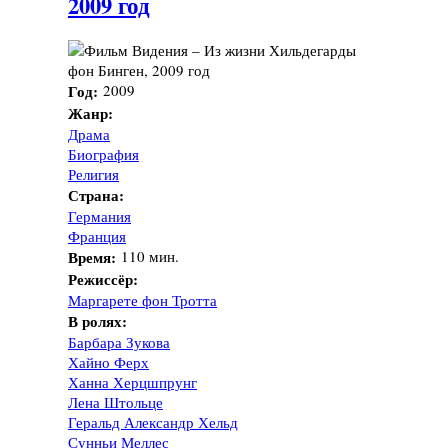
2009 год
Год:
2009
Жанр:
Драма
Биография
Религия
Страна:
Германия
Франция
Время:
110 мин.
Режиссёр:
Маргарете фон Тротта
В ролях:
Барбара Зукова
Хайно Ферх
Ханна Херцшпрунг
Лена Штольце
Геральд Александр Хельд
Сунньи Меллес