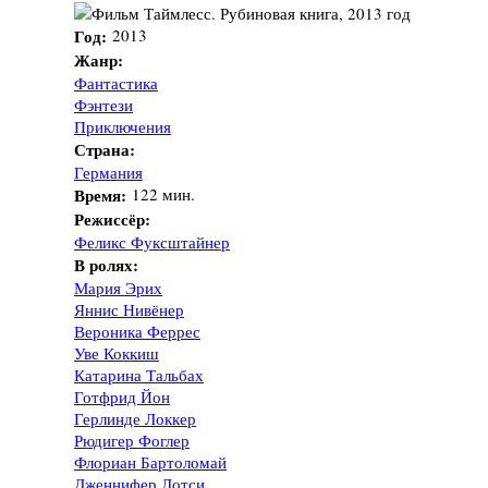
Год:
2013
Жанр:
Фантастика
Фэнтези
Приключения
Страна:
Германия
Время:
122 мин.
Режиссёр:
Феликс Фуксштайнер
В ролях:
Мария Эрих
Яннис Нивёнер
Вероника Феррес
Уве Коккиш
Катарина Тальбах
Готфрид Йон
Герлинде Локкер
Рюдигер Фоглер
Флориан Бартоломай
Дженнифер Лотси