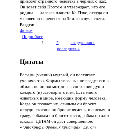
привозят странного человека в черных очках.
Он зовет себя Протом и утверждает, что его
родина — далекая планета Ка-Пэкс, откуда он
мгновенно перенесся на Землю в луче света.
Раздел:
Фильм
Подробнее
о Фильм "Планета Ка-Пэкс", 2001 год
1
2
следующая ›
Страницы
последняя »
Цитаты
Если он (ученик) мудрый, он постигает
ученичество. Формы телесные не введут его в
обман, но он посмотрит на состояние души
каждого (и) заговорит с ним. Есть много
животных в мире, имеющих форму человека.
Когда он познает их, свиньям он бросит
желуди, скотине он бросит ячмень, и солому, и
траву, собакам он бросит кости, рабам он даст
всходы, ДЕТЯМ он даст совершенное.
--"Апокрифы древних христиан" Ев. от