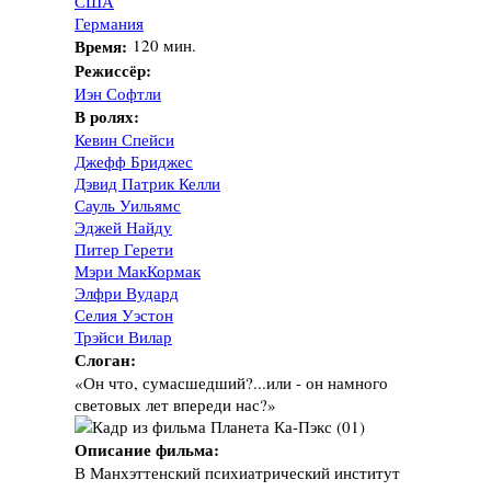
США
Германия
Время:
120 мин.
Режиссёр:
Иэн Софтли
В ролях:
Кевин Спейси
Джефф Бриджес
Дэвид Патрик Келли
Сауль Уильямс
Эджей Найду
Питер Герети
Мэри МакКормак
Элфри Вудард
Селия Уэстон
Трэйси Вилар
Слоган:
«Он что, сумасшедший?...или - он намного
световых лет впереди нас?»
Описание фильма:
В Манхэттенский психиатрический институт