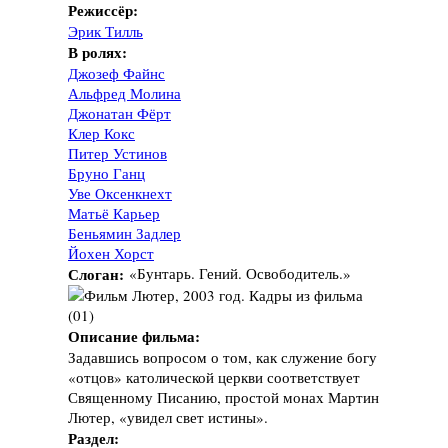
Режиссёр:
Эрик Тилль
В ролях:
Джозеф Файнс
Альфред Молина
Джонатан Фёрт
Клер Кокс
Питер Устинов
Бруно Ганц
Уве Оксенкнехт
Матьё Карьер
Беньямин Задлер
Йохен Хорст
Слоган:
«Бунтарь. Гений. Освободитель.»
Описание фильма:
Задавшись вопросом о том, как служение богу
«отцов» католической церкви соответствует
Священному Писанию, простой монах Мартин
Лютер, «увидел свет истины».
Раздел: