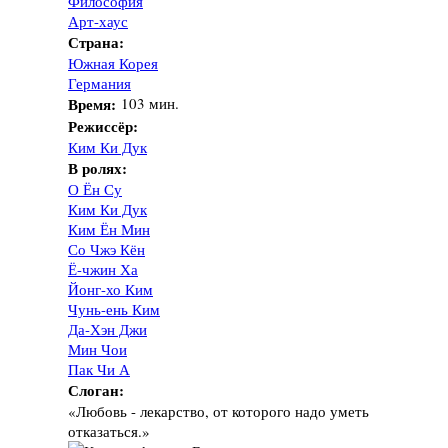
Философия
Арт-хаус
Страна:
Южная Корея
Германия
Время:
103 мин.
Режиссёр:
Ким Ки Дук
В ролях:
О Ён Су
Ким Ки Дук
Ким Ён Мин
Со Чжэ Кён
Ё-чжин Ха
Йонг-хо Ким
Чунь-ень Ким
Да-Хэн Джи
Мин Чои
Пак Чи А
Слоган:
«Любовь - лекарство, от которого надо уметь
отказаться.»