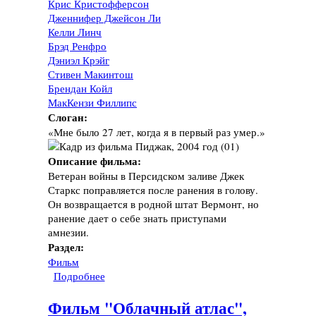
Крис Кристофферсон
Дженнифер Джейсон Ли
Келли Линч
Брэд Ренфро
Дэниэл Крэйг
Стивен Макинтош
Брендан Койл
МакКензи Филлипс
Слоган:
«Мне было 27 лет, когда я в первый раз умер.»
Описание фильма:
Ветеран войны в Персидском заливе Джек
Старкс поправляется после ранения в голову.
Он возвращается в родной штат Вермонт, но
ранение дает о себе знать приступами
амнезии.
Раздел:
Фильм
Подробнее
о Фильм "Пиджак", 2004 год
Фильм "Облачный атлас",