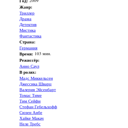
Год:
2009
Жанр:
Триллер
Драма
Детектив
Мистика
Фантастика
Страна:
Германия
Время:
103 мин.
Режиссёр:
Анно Саул
В ролях:
Мадс Миккельсен
Джессика Шварц
Валерия Эйсенбарт
Томас Тиме
Тим Сейфи
Стефан Гебельхофф
Сюзен Анбе
Хайке Макач
Неле Требс