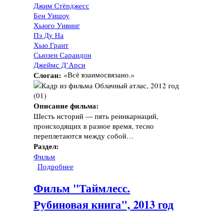
Джим Стёрджесс
Бен Уишоу
Хьюго Уивинг
Пэ Ду На
Хью Грант
Сьюзен Сарандон
Джеймс Д’Арси
Слоган:
«Всё взаимосвязано.»
Описание фильма:
Шесть историй — пять реинкарнаций,
происходящих в разное время, тесно
переплетаются между собой…
Раздел:
Фильм
Подробнее
о Фильм "Облачный атлас", 2012 год
Фильм "Таймлесс.
Рубиновая книга", 2013 год