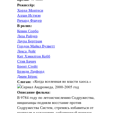
Режиссёр:
Хорхе Монтеси
Аллан Истмэн
Ричард Флауер
В ролях:
Кевин Сорбо
Лиза Райдер
Лаура Бертрам
Гордон Майкл Вулветт
Лекса Дойг
Кит Хэмилтон Кобб
Стив Бачич
Брент Стейт
Брэнди Лэдфорд
Джим Бёрнс
Слоган:
«Когда вселенная во власти хаоса.»
Описание фильма:
В 9784 году по летоисчислению Содружества,
ницшеанцы подняли восстание против
Содружества Систем, стремясь избавиться от
контроля и установить собственный порядок.