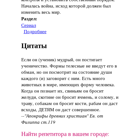
Началась война, исход которой должен был
изменить весь мир.
Раздел:
Сериал
Подробнее
о Сериал "Андромеда", 2000-2005 год
Цитаты
Если он (ученик) мудрый, он постигает
ученичество. Формы телесные не введут его в
обман, но он посмотрит на состояние души
каждого (и) заговорит с ним. Есть много
животных в мире, имеющих форму человека.
Когда он познает их, свиньям он бросит
желуди, скотине он бросит ячмень, и солому, и
траву, собакам он бросит кости, рабам он даст
всходы, ДЕТЯМ он даст совершенное.
--"Апокрифы древних христиан" Ев. от
Филиппа ст.119
Найти репетитора в вашем городе: