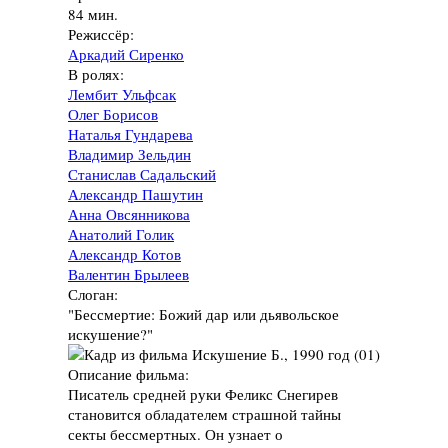
84 мин.
Режиссёр:
Аркадий Сиренко
В ролях:
Лембит Ульфсак
Олег Борисов
Наталья Гундарева
Владимир Зельдин
Станислав Садальский
Александр Пашутин
Анна Овсянникова
Анатолий Голик
Александр Котов
Валентин Брылеев
Слоган:
"Бессмертие: Божий дар или дьявольское
искушение?"
Описание фильма:
Писатель средней руки Феликс Снегирев
становится обладателем страшной тайны
секты бессмертных. Он узнает о