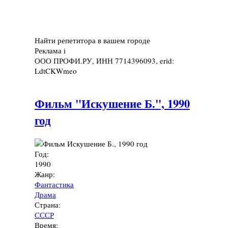
Найти репетитора в вашем городе
Реклама
i
ООО ПРОФИ.РУ, ИНН 7714396093, erid:
LdtCKWmeo
Фильм "Искушение Б.", 1990
год
Год:
1990
Жанр:
Фантастика
Драма
Страна:
СССР
Время: