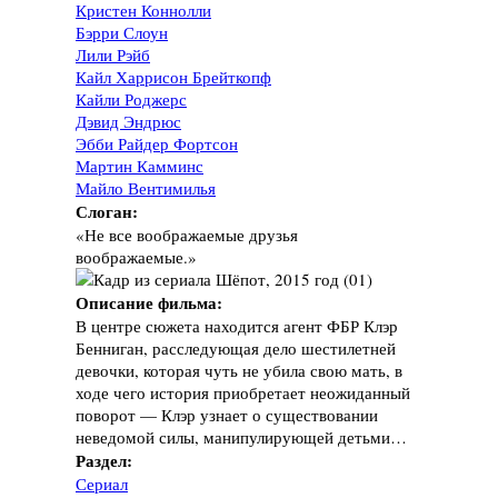
Кристен Коннолли
Бэрри Слоун
Лили Рэйб
Кайл Харрисон Брейткопф
Кайли Роджерс
Дэвид Эндрюс
Эбби Райдер Фортсон
Мартин Камминс
Майло Вентимилья
Слоган:
«Не все воображаемые друзья
воображаемые.»
Описание фильма:
В центре сюжета находится агент ФБР Клэр
Бенниган, расследующая дело шестилетней
девочки, которая чуть не убила свою мать, в
ходе чего история приобретает неожиданный
поворот — Клэр узнает о существовании
неведомой силы, манипулирующей детьми…
Раздел:
Сериал