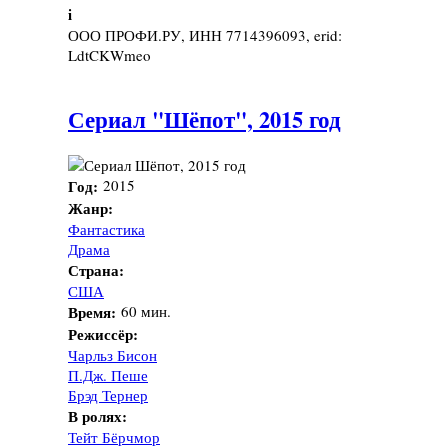
i
ООО ПРОФИ.РУ, ИНН 7714396093, erid:
LdtCKWmeo
Сериал "Шёпот", 2015 год
Год:
2015
Жанр:
Фантастика
Драма
Страна:
США
Время:
60 мин.
Режиссёр:
Чарльз Бисон
П.Дж. Пеше
Брэд Тернер
В ролях:
Тейт Бёрчмор