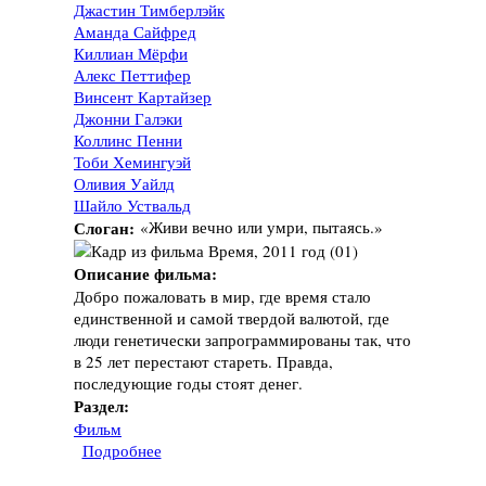
Джастин Тимберлэйк
Аманда Сайфред
Киллиан Мёрфи
Алекс Петтифер
Винсент Картайзер
Джонни Галэки
Коллинс Пенни
Тоби Хемингуэй
Оливия Уайлд
Шайло Уствальд
Слоган:
«Живи вечно или умри, пытаясь.»
Описание фильма:
Добро пожаловать в мир, где время стало
единственной и самой твердой валютой, где
люди генетически запрограммированы так, что
в 25 лет перестают стареть. Правда,
последующие годы стоят денег.
Раздел:
Фильм
Подробнее
о Фильм "Время", 2011 год