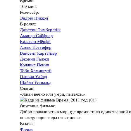
Время:
109 мин.
Режиссёр:
Эндрю Никкол
В ролях:
Джастин Тимберлэйк
Аманда Сайфред
Киллиан Мёрфи
Алекс Петтифер
Винсент Картайзер
Джонни Галэки
Коллинс Пенни
Тоби Хемингуэй
Оливия Уайлд
Шайло Уствальд
Слоган:
«Живи вечно или умри, пытаясь.»
Описание фильма:
Добро пожаловать в мир, где время стало единственной и
последующие годы стоят денег.
Раздел:
Фильм