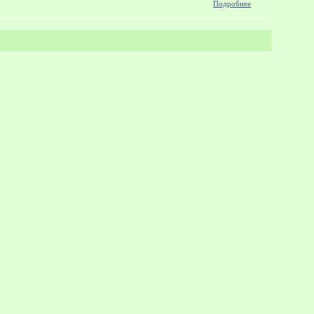
о Фильм
Подробнее
"Время",
2011
год