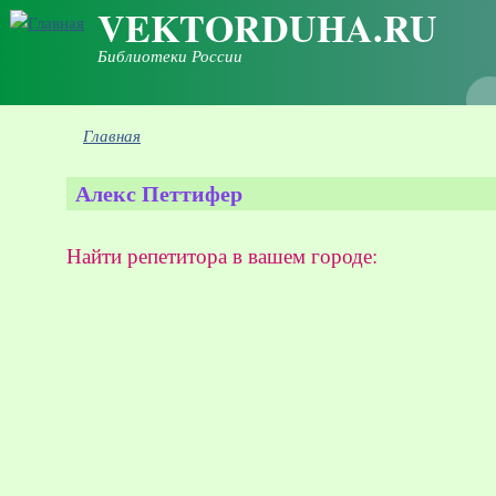
VEKTORDUHA.RU
Перейти к основному содержанию
Библиотеки России
Вы здесь
Главная
Алекс Петтифер
Найти репетитора в вашем городе: