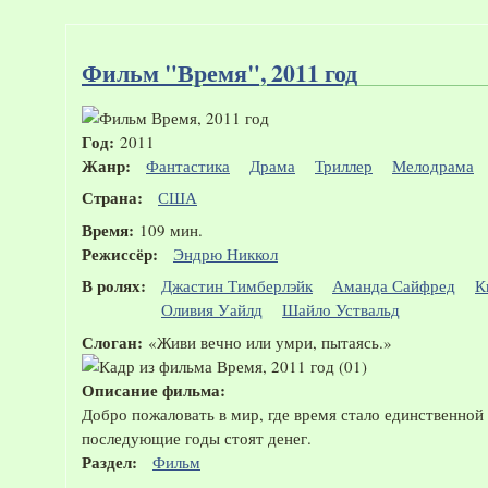
Фильм "Время", 2011 год
Год:
2011
Жанр:
Фантастика
Драма
Триллер
Мелодрама
Страна:
США
Время:
109 мин.
Режиссёр:
Эндрю Никкол
В ролях:
Джастин Тимберлэйк
Аманда Сайфред
К
Оливия Уайлд
Шайло Уствальд
Слоган:
«Живи вечно или умри, пытаясь.»
Описание фильма:
Добро пожаловать в мир, где время стало единственной 
последующие годы стоят денег.
Раздел:
Фильм