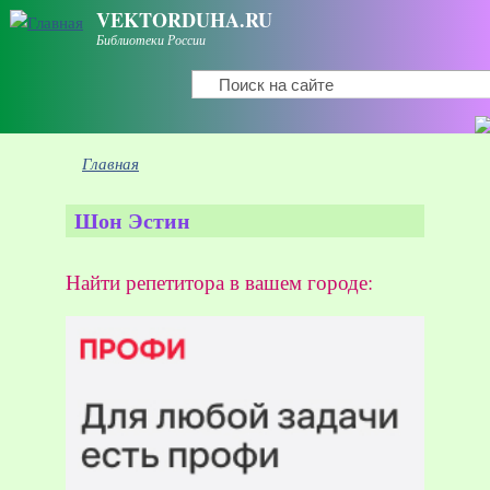
Перейти к основному содержанию
VEKTORDUHA.RU
Библиотеки России
Поиск
Форма поиска
Вы здесь
Главная
Шон Эстин
Найти репетитора в вашем городе: