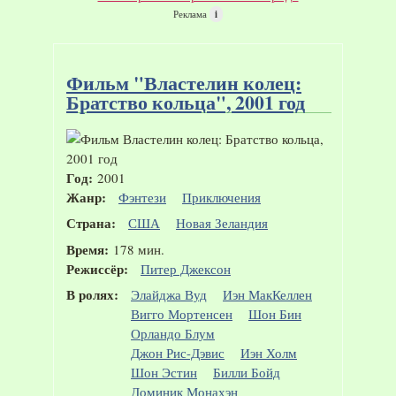
Реклама
i
Фильм "Властелин колец:
Братство кольца", 2001 год
Год:
2001
Жанр:
Фэнтези
Приключения
Страна:
США
Новая Зеландия
Время:
178 мин.
Режиссёр:
Питер Джексон
В ролях:
Элайджа Вуд
Иэн МакКеллен
Вигго Мортенсен
Шон Бин
Орландо Блум
Джон Рис-Дэвис
Иэн Холм
Шон Эстин
Билли Бойд
Доминик Монахэн