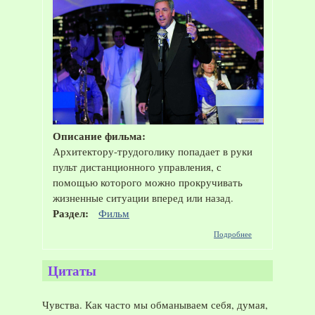
Описание фильма:
Архитектору-трудоголику попадает в руки
пульт дистанционного управления, с
помощью которого можно прокручивать
жизненные ситуации вперед или назад.
Раздел:
Фильм
о
Подробнее
Фильм
"Клик:
С
Цитаты
пультом
по
жизни",
Чувства. Как часто мы обманываем себя, думая,
2006