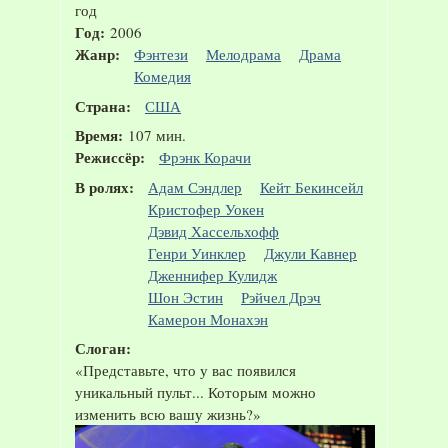
Год:
2006
Жанр:
Фэнтези
Мелодрама
Драма
Комедия
Страна:
США
Время:
107 мин.
Режиссёр:
Фрэнк Корачи
В ролях:
Адам Сэндлер
Кейт Бекинсейл
Кристофер Уокен
Дэвид Хассельхофф
Генри Уинклер
Джули Кавнер
Дженнифер Кулидж
Шон Эстин
Рэйчел Дрэч
Камерон Монахэн
Слоган:
«Представьте, что у вас появился
уникальный пульт... Которым можно
изменить всю вашу жизнь?»