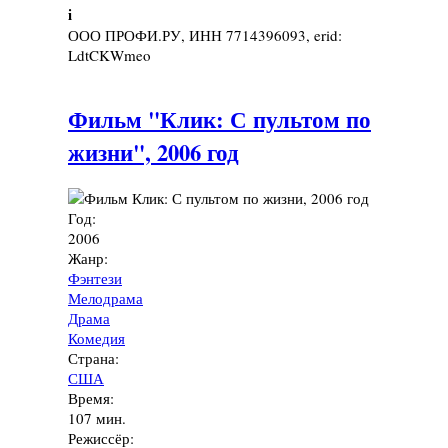
i
ООО ПРОФИ.РУ, ИНН 7714396093, erid:
LdtCKWmeo
Фильм "Клик: С пультом по
жизни", 2006 год
Год:
2006
Жанр:
Фэнтези
Мелодрама
Драма
Комедия
Страна:
США
Время:
107 мин.
Режиссёр: