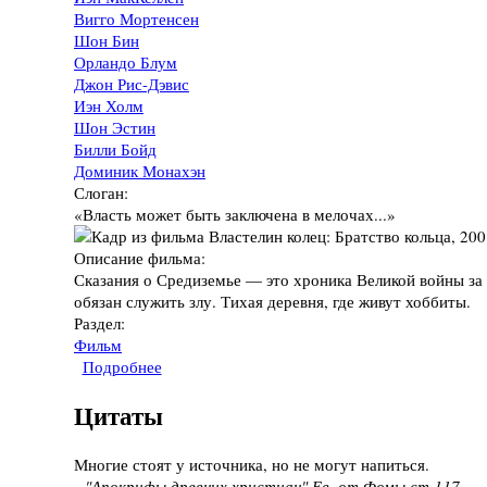
Вигго Мортенсен
Шон Бин
Орландо Блум
Джон Рис-Дэвис
Иэн Холм
Шон Эстин
Билли Бойд
Доминик Монахэн
Слоган:
«Власть может быть заключена в мелочах...»
Описание фильма:
Сказания о Средиземье — это хроника Великой войны за 
обязан служить злу. Тихая деревня, где живут хоббиты.
Раздел:
Фильм
Подробнее
о Фильм "Властелин колец: Братство кольца",
Цитаты
Многие стоят у источника, но не могут напиться.
--"Апокрифы древних христиан" Ев. от Фомы ст.117