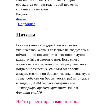
отрекается от престола, герой неохотно
соглашается на трон.
Раздел:
Фильм
Подробнее
о Фильм "Король говорит", 2010 год
Цитаты
Если он (ученик) мудрый, он постигает
ученичество. Формы телесные не введут его в
обман, но он посмотрит на состояние души
каждого (и) заговорит с ним. Есть много
животных в мире, имеющих форму человека.
Когда он познает их, свиньям он бросит
желуди, скотине он бросит ячмень, и солому, и
траву, собакам он бросит кости, рабам он даст
всходы, ДЕТЯМ он даст совершенное.
--"Апокрифы древних христиан" Ев. от
Филиппа ст.119
Найти репетитора в вашем городе: