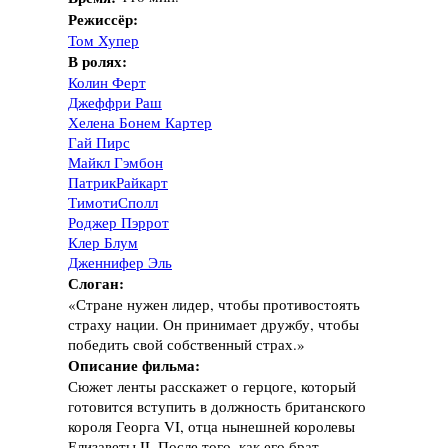
Режиссёр:
Том Хупер
В ролях:
Колин Ферт
Джеффри Раш
Хелена Бонем Картер
Гай Пирс
Майкл Гэмбон
ПатрикРайкарт
ТимотиСполл
Роджер Пэррот
Клер Блум
Дженнифер Эль
Слоган:
«Стране нужен лидер, чтобы противостоять
страху нации. Он принимает дружбу, чтобы
победить свой собственный страх.»
Описание фильма:
Сюжет ленты расскажет о герцоге, который
готовится вступить в должность британского
короля Георга VI, отца нынешней королевы
Елизаветы II. После того, как его брат