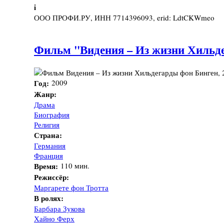
i
ООО ПРОФИ.РУ, ИНН 7714396093, erid: LdtCKWmeo
Фильм "Видения – Из жизни Хильде
Год:
2009
Жанр:
Драма
Биография
Религия
Страна:
Германия
Франция
Время:
110 мин.
Режиссёр:
Маргарете фон Тротта
В ролях:
Барбара Зукова
Хайно Ферх