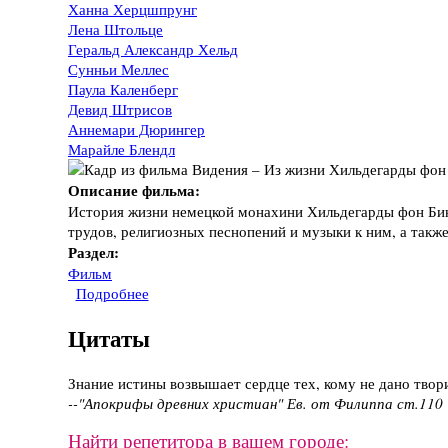
Ханна Херцшпрунг
Лена Штольце
Геральд Александр Хельд
Сунньи Меллес
Паула Каленберг
Девид Штрисов
Аннемари Дюрингер
Марайле Блендл
Описание фильма:
История жизни немецкой монахини Хильдегарды фон Бин
трудов, религиозных песнопений и музыки к ним, а такж
Раздел:
Фильм
Подробнее
о Фильм "Видения – Из жизни Хильдегарды ф
Цитаты
Знание истины возвышает сердце тех, кому не дано твор
--"Апокрифы древних христиан" Ев. от Филиппа ст.110
Найти репетитора в вашем городе: