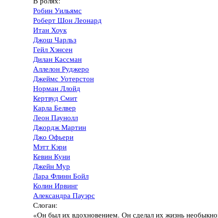
В ролях:
Робин Уильямс
Роберт Шон Леонард
Итан Хоук
Джош Чарльз
Гейл Хэнсен
Дилан Кассман
Аллелон Руджеро
Джеймс Уотерстон
Норман Ллойд
Кертвуд Смит
Карла Белвер
Леон Паунолл
Джордж Мартин
Джо Офьери
Мэтт Кэри
Кевин Куни
Джейн Мур
Лара Флинн Бойл
Колин Ирвинг
Александра Пауэрс
Слоган:
«Он был их вдохновением. Он сделал их жизнь необыкно