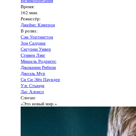
Великобритания
Время:
162 мин.
Режиссёр:
Джеймс Кэмерон
В ролях:
Сэм Уортингтон
Зои Салдана
Сигурни Уивер
Стивен Лэнг
Мишель Родригес
Джованни Рибизи
Джоэль Мур
Си Си Эйч Паундер
Уэс Стьюди
Лас Алонсо
Слоган:
«Это новый мир.»