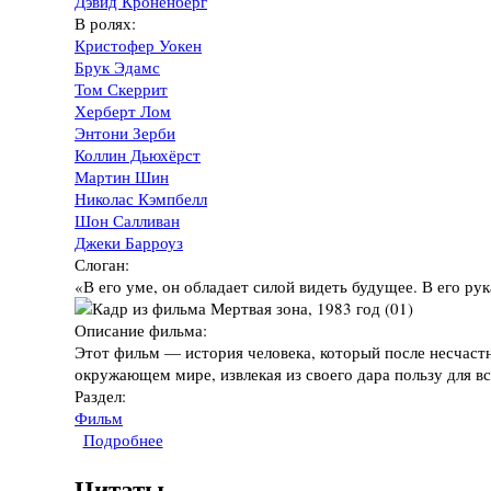
Дэвид Кроненберг
В ролях:
Кристофер Уокен
Брук Эдамс
Том Скеррит
Херберт Лом
Энтони Зерби
Коллин Дьюхёрст
Мартин Шин
Николас Кэмпбелл
Шон Салливан
Джеки Барроуз
Слоган:
«В его уме, он обладает силой видеть будущее. В его рук
Описание фильма:
Этот фильм — история человека, который после несчаст
окружающем мире, извлекая из своего дара пользу для вс
Раздел:
Фильм
Подробнее
о Фильм "Мертвая зона", 1983 год
Цитаты