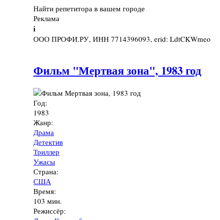
Найти репетитора в вашем городе
Реклама
i
ООО ПРОФИ.РУ, ИНН 7714396093, erid: LdtCKWmeo
Фильм "Мертвая зона", 1983 год
Год:
1983
Жанр:
Драма
Детектив
Триллер
Ужасы
Страна:
США
Время:
103 мин.
Режиссёр: