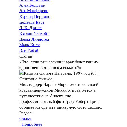
Алек Болдуин
Эль Макферсон
Хэролд Перрино
медведь Барт
Л. К. Джонс
Кэтлин Уилхойт
Дэвид Линдстед
Марк Кили
Эли Габэй
Слоган:
«Что, если ваш злейший враг будет вашим
единственным шансом выжить?»
Описание фильма:
Миллиардер Чарльз Морс вместе со своей
красавицей-женой Микки отправляется в
путешествие на Аляску, где
профессиональный фотограф Роберт Грин
собирается сделать шикарную фото сессию.
Раздел:
Фильм
Подробнее
о Фильм "На грани", 1997 год