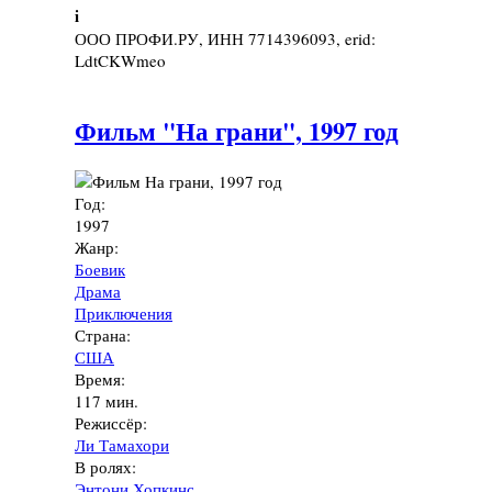
i
ООО ПРОФИ.РУ, ИНН 7714396093, erid:
LdtCKWmeo
Фильм "На грани", 1997 год
Год:
1997
Жанр:
Боевик
Драма
Приключения
Страна:
США
Время:
117 мин.
Режиссёр:
Ли Тамахори
В ролях:
Энтони Хопкинс