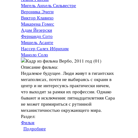
Мигель Анхель Сильвестре
Вероника Эчеги
Виктор Клавихо
Макарена Гомес
Адам Йезерски
Фернандо Сото
Мишель Асанте
Нассер Салех Ибрихим
Маноло Соло
Описание фильма:
Недалекое будущее. Люди живут в гигантских
мегаполисах, почти не выбираясь с окраин в
центр и не интересуясь практически ничем,
что выходит за рамки их профессии. Однако
бывают и исключения: пятнадцатилетняя Сара
не может примириться с рутинной
механистичностью окружающего мира.
Раздел:
Фильм
Подробнее
о Фильм "Вербо", 2011 год