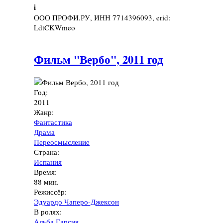
i
ООО ПРОФИ.РУ, ИНН 7714396093, erid:
LdtCKWmeo
Фильм "Вербо", 2011 год
Год:
2011
Жанр:
Фантастика
Драма
Переосмысление
Страна:
Испания
Время:
88 мин.
Режиссёр:
Эдуардо Чаперо-Джексон
В ролях:
Альба Гарсия