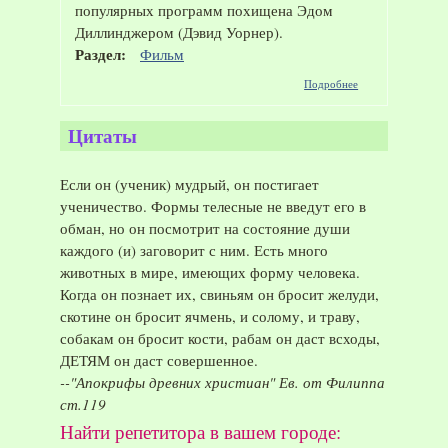
популярных программ похищена Эдом
Диллинджером (Дэвид Уорнер).
Раздел:
Фильм
о
Подробнее
Фильм
"Трон",
1982
Цитаты
год
Если он (ученик) мудрый, он постигает
ученичество. Формы телесные не введут его в
обман, но он посмотрит на состояние души
каждого (и) заговорит с ним. Есть много
животных в мире, имеющих форму человека.
Когда он познает их, свиньям он бросит желуди,
скотине он бросит ячмень, и солому, и траву,
собакам он бросит кости, рабам он даст всходы,
ДЕТЯМ он даст совершенное.
--"Апокрифы древних христиан" Ев. от Филиппа
ст.119
Найти репетитора в вашем городе: