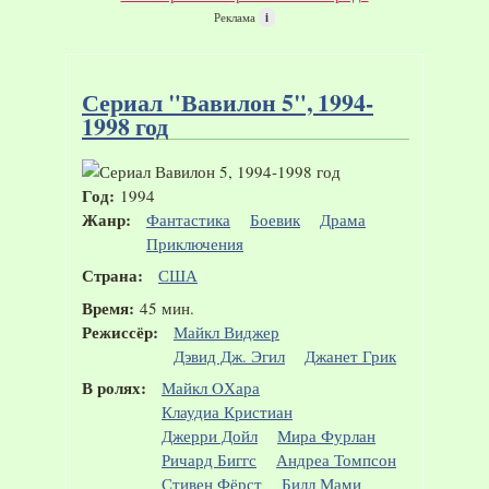
Реклама
i
Сериал "Вавилон 5", 1994-
1998 год
Год:
1994
Жанр:
Фантастика
Боевик
Драма
Приключения
Страна:
США
Время:
45 мин.
Режиссёр:
Майкл Виджер
Дэвид Дж. Эгил
Джанет Грик
В ролях:
Майкл OХара
Клаудиа Кристиан
Джерри Дойл
Мира Фурлан
Ричард Биггс
Андреа Томпсон
Стивен Фёрст
Билл Мами