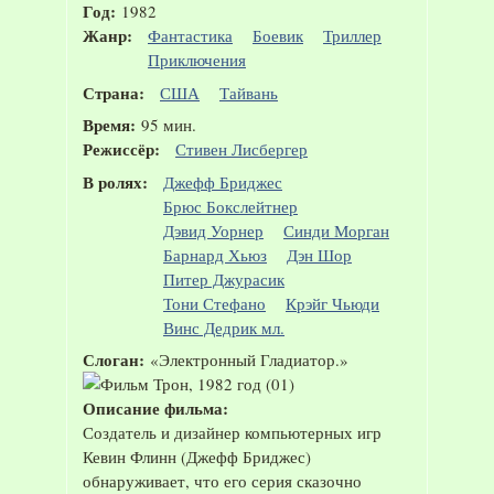
Год:
1982
Жанр:
Фантастика
Боевик
Триллер
Приключения
Страна:
США
Тайвань
Время:
95 мин.
Режиссёр:
Стивен Лисбергер
В ролях:
Джефф Бриджес
Брюс Бокслейтнер
Дэвид Уорнер
Синди Морган
Барнард Хьюз
Дэн Шор
Питер Джурасик
Тони Стефано
Крэйг Чьюди
Винс Дедрик мл.
Слоган:
«Электронный Гладиатор.»
Описание фильма:
Создатель и дизайнер компьютерных игр
Кевин Флинн (Джефф Бриджес)
обнаруживает, что его серия сказочно