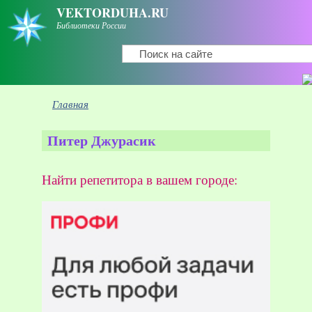
Перейти к основному содержанию
VEKTORDUHA.RU
Библиотеки России
Поиск
Форма поиска
Вы здесь
Главная
Питер Джурасик
Найти репетитора в вашем городе: