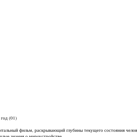
ентальный фильм, раскрывающий глубины текущего состояния челове
шлые знания о мироустройстве.