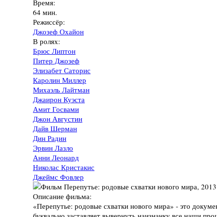
Время:
64 мин.
Режиссёр:
Джозеф Охайон
В ролях:
Брюс Липтон
Питер Джозеф
Элизабет Саторис
Каролин Миллер
Михаэль Лайтман
Джаирон Куэста
Амит Госвами
Джон Августин
Дайв Шерман
Дин Радин
Эрвин Лазло
Анни Леонард
Николас Кристакис
Джеймс Фовлер
Описание фильма:
«Перепутье: родовые схватки нового мира» - это докум
буквально заставляет вывернуть наизнанку все наши про