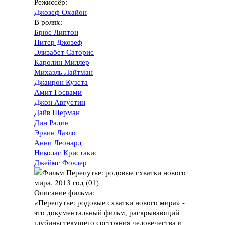
Режиссёр:
Джозеф Охайон
В ролях:
Брюс Липтон
Питер Джозеф
Элизабет Саторис
Каролин Миллер
Михаэль Лайтман
Джаирон Куэста
Амит Госвами
Джон Августин
Дайв Шерман
Дин Радин
Эрвин Лазло
Анни Леонард
Николас Кристакис
Джеймс Фовлер
Описание фильма:
«Перепутье: родовые схватки нового мира» -
это документальный фильм, раскрывающий
глубины текущего состояния человечества и