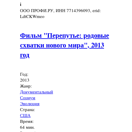
i
ООО ПРОФИ.РУ, ИНН 7714396093, erid:
LdtCKWmeo
Фильм "Перепутье: родовые
схватки нового мира", 2013
год
Год:
2013
Жанр:
Документальный
Социум
Эволюция
Страна:
США
Время:
64 мин.