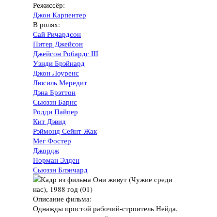
Режиссёр:
Джон Карпентер
В ролях:
Сай Ричардсон
Питер Джейсон
Джейсон Робардс III
Уэнди Брэйнард
Джон Лоуренс
Люсиль Мередит
Дэна Брэттон
Сьюзэн Барнс
Родди Пайпер
Кит Дэвид
Рэймонд Сейнт-Жак
Мег Фостер
Джордж
Норман Элден
Сьюзэн Блэнчард
Описание фильма:
Однажды простой рабочий-строитель Нейда,