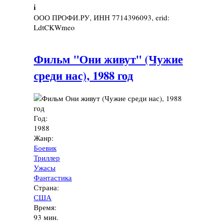
i
ООО ПРОФИ.РУ, ИНН 7714396093, erid:
LdtCKWmeo
Фильм "Они живут" (Чужие
среди нас), 1988 год
Год:
1988
Жанр:
Боевик
Триллер
Ужасы
Фантастика
Страна:
США
Время:
93 мин.