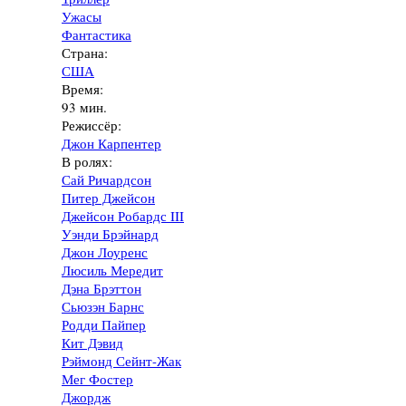
Ужасы
Фантастика
Страна:
США
Время:
93 мин.
Режиссёр:
Джон Карпентер
В ролях:
Сай Ричардсон
Питер Джейсон
Джейсон Робардс III
Уэнди Брэйнард
Джон Лоуренс
Люсиль Мередит
Дэна Брэттон
Сьюзэн Барнс
Родди Пайпер
Кит Дэвид
Рэймонд Сейнт-Жак
Мег Фостер
Джордж