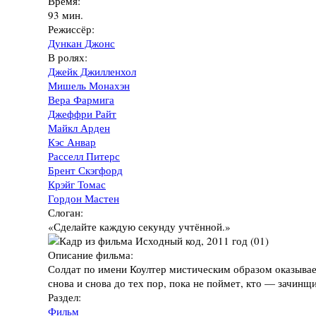
Время:
93 мин.
Режиссёр:
Дункан Джонс
В ролях:
Джейк Джилленхол
Мишель Монахэн
Вера Фармига
Джеффри Райт
Майкл Арден
Кэс Анвар
Расселл Питерс
Брент Скэгфорд
Крэйг Томас
Гордон Мастен
Слоган:
«Сделайте каждую секунду учтённой.»
Описание фильма:
Солдат по имени Коултер мистическим образом оказывае
снова и снова до тех пор, пока не поймет, кто — зачинщи
Раздел:
Фильм