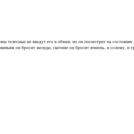
рмы телесные не введут его в обман, но он посмотрит на состояние
виньям он бросит желуди, скотине он бросит ячмень, и солому, и тр