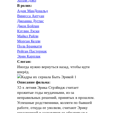
Холли Дэйл
В ролях:
Адам МакДональд
Винесса Антуан
Джоанна Дуглас
Джон Бойлан
Кэтлин Лэски
Майкл Райли
Морган Келли
Пола Бранкати
Рейган Пастернак
Эрин Карплак
Слоган:
Иногда нужно вернуться назад, чтобы идти
вперёд.
Описание фильма:
32-х летняя Эрика Стрэйндж считает
прожитые годы неудачными, из-за
неправильных решений, принятых в прошлом.
Успешные родственники, коллеги по бывшей
работе, откуда ее уволили, считают Эрику
неудачницей и заставляют ее обратиться к