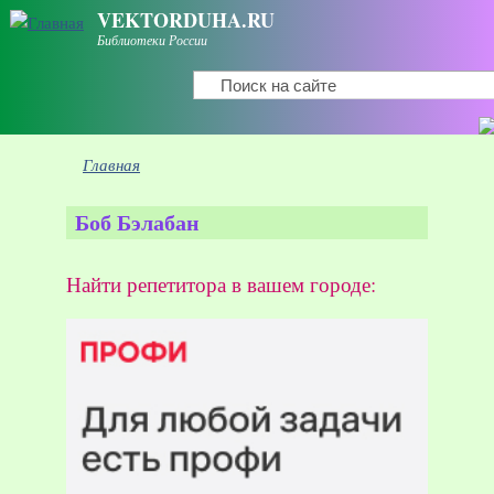
Перейти к основному содержанию
VEKTORDUHA.RU
Библиотеки России
Поиск
Форма поиска
Вы здесь
Главная
Боб Бэлабан
Найти репетитора в вашем городе: