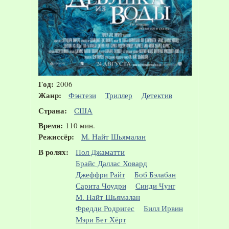
Год:
2006
Жанр:
Фэнтези
Триллер
Детектив
Страна:
США
Время:
110 мин.
Режиссёр:
М. Найт Шьямалан
В ролях:
Пол Джаматти
Брайс Даллас Ховард
Джеффри Райт
Боб Бэлабан
Сарита Чоудри
Синди Чунг
М. Найт Шьямалан
Фредди Родригес
Билл Ирвин
Мэри Бет Хёрт