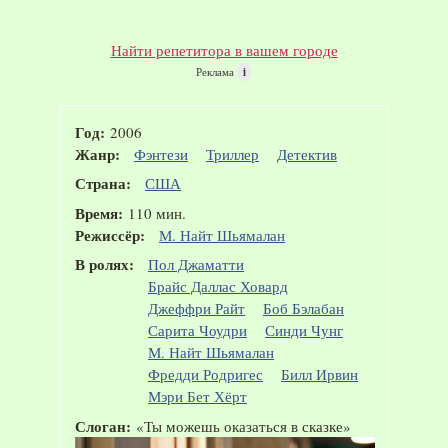
Найти репетитора в вашем городе
Реклама
i
Год:
2006
Жанр:
Фэнтези
Триллер
Детектив
Страна:
США
Время:
110 мин.
Режиссёр:
М. Найт Шьямалан
В ролях:
Пол Джаматти
Брайс Даллас Ховард
Джеффри Райт
Боб Бэлабан
Сарита Чоудри
Синди Чунг
М. Найт Шьямалан
Фредди Родригес
Билл Ирвин
Мэри Бет Хёрт
Слоган:
«Ты можешь оказаться в сказке»