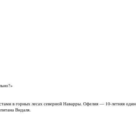
льно?»
стами в горных лесах северной Наварры. Офелия — 10-летняя один
питана Видаля.