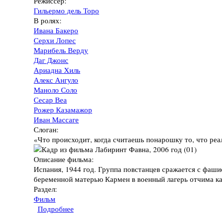
Режиссёр:
Гильермо дель Торо
В ролях:
Ивана Бакеро
Серхи Лопес
Марибель Верду
Даг Джонс
Ариадна Хиль
Алекс Ангуло
Маноло Соло
Сесар Веа
Рожер Казамажор
Иван Массаге
Слоган:
«Что происходит, когда считаешь понарошку то, что реа
Описание фильма:
Испания, 1944 год. Группа повстанцев сражается с фаши
беременной матерью Кармен в военный лагерь отчима ка
Раздел:
Фильм
Подробнее
о Фильм "Лабиринт Фавна", 2006 год