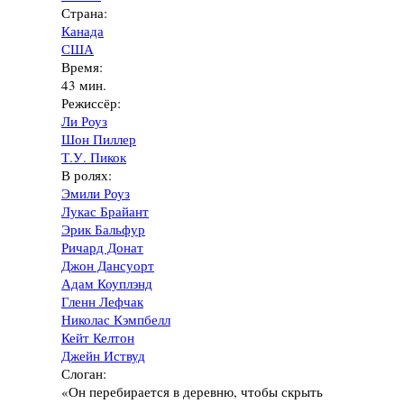
Страна:
Канада
США
Время:
43 мин.
Режиссёр:
Ли Роуз
Шон Пиллер
Т.У. Пикок
В ролях:
Эмили Роуз
Лукас Брайант
Эрик Бальфур
Ричард Донат
Джон Дансуорт
Адам Коуплэнд
Гленн Лефчак
Николас Кэмпбелл
Кейт Келтон
Джейн Иствуд
Слоган:
«Он перебирается в деревню, чтобы скрыть