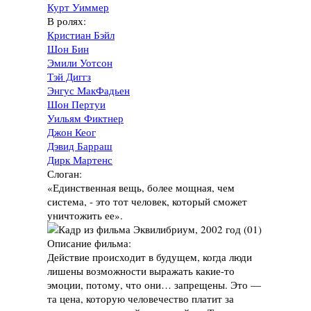
Курт Уиммер
В ролях:
Кристиан Бэйл
Шон Бин
Эмили Уотсон
Тэй Диггз
Энгус МакФадьен
Шон Пертуи
Уильям Фиктнер
Джон Кеог
Дэвид Барраш
Дирк Мартенс
Слоган:
«Единственная вещь, более мощная, чем
система, - это тот человек, который сможет
уничтожить ее».
Описание фильма:
Действие происходит в будущем, когда люди
лишены возможности выражать какие-то
эмоции, потому, что они… запрещены. Это —
та цена, которую человечество платит за