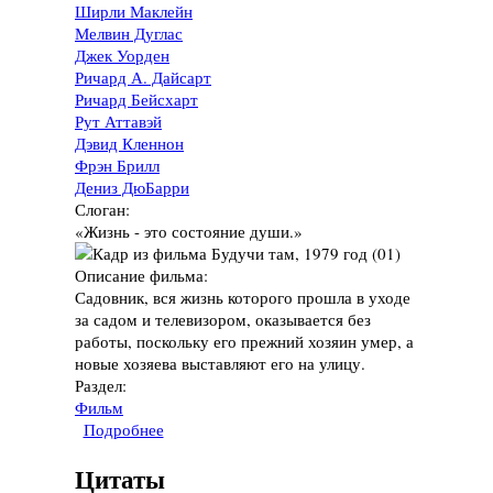
Ширли Маклейн
Мелвин Дуглас
Джек Уорден
Ричард А. Дайсарт
Ричард Бейсхарт
Рут Аттавэй
Дэвид Кленнон
Фрэн Брилл
Дениз ДюБарри
Слоган:
«Жизнь - это состояние души.»
Описание фильма:
Садовник, вся жизнь которого прошла в уходе
за садом и телевизором, оказывается без
работы, поскольку его прежний хозяин умер, а
новые хозяева выставляют его на улицу.
Раздел:
Фильм
Подробнее
о Фильм "Будучи там", 1979 год
Цитаты