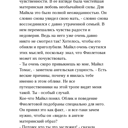
чувственности. В ее взгляде была чистейшая
материнская любовь необычайной силы. Для
Майкла это было полной неожиданностью. Он
словно снова увидел свою мать, - словно снова
воссоединился с давно утраченной семьей. В
нем перемешались чувства радости и
недоверия. Ведь на него уже очень давно
никто не смотрел так! Хотелось, чтобы его
обняли и приголубили. Майкл очень смутился
этих мыслей, поскольку знал, что Фиолетовая
может их почувствовать.
- Ты очень скоро привыкнешь ко мне, Майкл
Томас, - заметила ангельская сущность. - Есть
веские причины, почему я явилась тебе
именно в этом облике. Не все
путешественники на этой тропе видят меня
такой. Ты - особый случай.
Кое-что Майкл понял. Облик и поведение
Фиолетовой подобраны специально для него.
Он принял это как факт, - и все-таки зачем
нужно, чтобы он «видел» в ангеле
материнский образ?
- Потому что ты это заслужил! - сказала