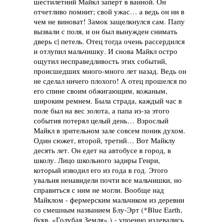
шестилетний Майкл заперт в ванной. Он
отчетливо помнит; свой ужас… а ведь он ни в
чем не виноват! Замок защелкнулся сам. Папу
вызвали с поля, и он был вынужден снимать
дверь с| петель. Отец тогда очень рассердился
и отлупил мальчишку. И снова Майкл остро
ощутил несправедливость этих событий,
происшедших много-много лет назад. Ведь он
не сделал ничего плохого! А отец прошелся по
его спине своим обжигающим, кожаным,
широким ремнем. Была страда, каждый час в
поле был на вес золота, а папа из-за этого
события потерял целый день… Взрослый
Майкл в зрительном зале совсем поник духом.
Один сюжет, второй, третий… Вот Майклу
десять лет. Он едет на автобусе в город, в
школу. Лицо школьного задиры Генри,
который изводил его из года в год. Этого
увальня ненавидели почти все мальчишки, но
справиться с ним не могли. Вообще над
Майклом - фермерским мальчиком из деревни
со смешным названием Блу-Эрт (*Blue Earth,
букв. «Голубая Земля».) - упоенно издевались