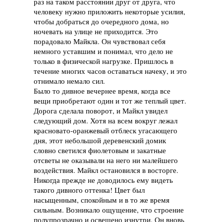
раз на таком расстоянии друг от друга, что
человеку нужно приложить некоторые усилия,
чтобы добраться до очередного дома, но
ночевать на улице не приходится. Это
порадовало Майкла. Он чувствовал себя
немного уставшим и понимал, что дело не
только в физической нагрузке. Пришлось в
течение многих часов оставаться начеку, и это
отнимало немало сил.
Было то дивное вечернее время, когда все
вещи приобретают один и тот же теплый цвет.
Дорога сделала поворот, и Майкл увидел
следующий дом. Хотя на всем вокруг лежал
красновато-оранжевый отблеск угасающего
дня, этот небольшой деревенский домик
словно светился фиолетовым и закатные
отсветы не оказывали на него ни малейшего
воздействия. Майкл остановился в восторге.
Никогда прежде не доводилось ему видеть
такого дивного оттенка! Цвет был
насыщенным, спокойным и в то же время
сильным. Возникало ощущение, что строение
полупрозрачно и освещено изнутри. Он вновь