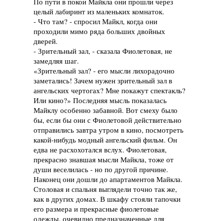
По пути в покои Майкла они прошли через
целый лабиринт из маленьких комнаток.
- Что там? - спросил Майкл, когда они
проходили мимо ряда больших двойных
дверей.
- Зрительный зал, - сказала Фиолетовая, не
замедляя шаг.
«Зрительный зал? - его мысли лихорадочно
заметались! Зачем нужен зрительный зал в
ангельских чертогах? Мне покажут спектакль?
Или кино?» Последняя мысль показалась
Майклу особенно забавной. Вот смеху было
бы, если бы они с Фиолетовой действительно
отправились завтра утром в кино, посмотреть
какой-нибудь модный ангельский фильм. Он
едва не расхохотался вслух. Фиолетовая,
прекрасно знавшая мысли Майкла, тоже от
души веселилась - но по другой причине.
Наконец они дошли до апартаментов Майкла.
Столовая и спальня выглядели точно так же,
как в других домах. В шкафу стояли тапочки
его размера и прекрасные фиолетовые
одежды, очевидно предназначенные для