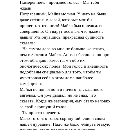
Намерением, - произнес голос. - Мы тебя
ждали.
Потрясенный, Майкл молчал. У него не было
даже связны; мыслей, которые мог бы
прочесть этот ангел! Майкл был ошеломлен
совершенно. Он вдруг осознал, что даже не
дышит Улыбнувшись, прекрасная сущность
сказала:
- На самом деле во мне не больше женского,
чем в Зеленом Майкл. Ангелы бесполы, но при
этом обладают качествами обо их
биологических полов. Мой голос и внешность
подобраны специально для того, чтобы ты
чувствовал себя в этом доме наиболее
комфортно.
Майкл не понял почти ничего из сказанного
ангелом. Он уже дышал, но не знал, что
сказать. Когда же заговорил, ему стало неловко
за свой скрипучий голос.
- Ты просто прелесть!
Мало того что голос скрипучий, еще и слова
нашел дурацкие. Надо же было ляпнуть этакую
пошлость столь прекрасному существу!