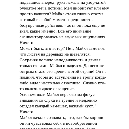
подавшись вперед, рука лежала на узорчатой
рукоятке меча истины. Меч вибрирует или ему
просто кажется? Майкл стоял словно статуя,
готовый в любой момент предпринять
безупречные действия, - хотя он пока еще не
знал, какие именно. Все его внимание
сконцентрировалось на звуковых ощущениях.
Ничего.
Может быть, это ветер? Нет, Майкл заметил,
что листья на деревьях не шевелятся.
Сохраняя полную неподвижность и двигая
только глазами, Майкл огляделся. До чего же
острым стало его зрение в этой стране! Он не
помнил, чтобы до вступления на тропу когда-
либо видел настолько отчетливо. Словно кто-
то включил яркое освещение.
Усилием воли Майкл переключил фокус
внимания со слуха на зрение и медленно
оглядел каждый камешек, каждый куст. '
Ничего.
Майкл начал осознавать, что, как бы хорошо
он ни чувствовал себя в новообретенной
стране разноцветных домов, здесь было