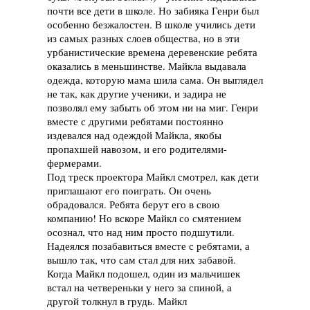
почти все дети в школе. Но забияка Генри был
особенно безжалостен. В школе учились дети
из самых разных слоев общества, но в эти
урбанистические времена деревенские ребята
оказались в меньшинстве. Майкла выдавала
одежда, которую мама шила сама. Он выглядел
не так, как другие ученики, и задира не
позволял ему забыть об этом ни на миг. Генри
вместе с другими ребятами постоянно
издевался над одеждой Майкла, якобы
пропахшей навозом, и его родителями-
фермерами.
Под треск проектора Майкл смотрел, как дети
приглашают его поиграть. Он очень
обрадовался. Ребята берут его в свою
компанию! Но вскоре Майкл со смятением
осознал, что над ним просто подшутили.
Надеялся позабавиться вместе с ребятами, а
вышло так, что сам стал для них забавой.
Когда Майкл подошел, один из мальчишек
встал на четвереньки у него за спиной, а
другой толкнул в грудь. Майкл