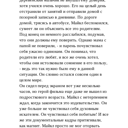
хотя учился очень хорошо. Его на целый день
отстранили от занятий и отправили домой с
позорной записью в дневнике. По дороге
домой, трясясь в автобусе, Майкл беспокоился,
сумеет ли он объяснить все это родителям.
Под конец он немного расслабился, подумав,
что они должны ему поверить. Однако мама с
папой не поверили, - и парень почувствовал
себя ужасно одиноким. Он понимал, что
родители его любят, и все же очень хотел,
чтобы они истолковали сомнение в его пользу,
- ведь это так нужно было ему в данной
ситуации. Он словно остался совсем один в
целом мире.
Он сидел перед экраном вот уже несколько
часов, но герой фильма еще даже не вышел из
подросткового возраста. Майкл с нетерпением
ждал, когда закончится это издевательство. Он
уже больше не чувствовал себя духовным
искателем. Он чувствовал себя побитым! И все
же эти документальные кадры притягивали,
как магнит. Майкл просто не мог оторвать