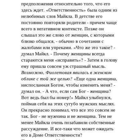
предположения относительно того, что его
здесь ждет. «Ответственность» была одним из
нелюбимых слов Майкла. В детстве его
постоянно повторяли родители - причем чаще
всего в негативном контексте. Позже он
слышал это же слово от женщин, с которыми
близко общался, - обычно в сочетании с
жалобами или упреками. «Что же это такое? -
думал Майкл. - Почему женщины всегда
стараются меня «исправить»? - Затем в голову
ему пришла совсем уж страшный мысль.
Возможно, Фиолетовая явилась в женском
облике с той же целью?
«Еще одна женщина,
ниспосланная Богом, чтобы изменить меня? -
думал он. - А что, если сам Бог - женщина?
Вот ведь был бы номер!» Майкл улыбнулся,
поймав себя на этих сугубо мужских мыслях.
Он прекрасно понимал, что все это совсем не
так. Бог - не мужчина и не женщина. Тем не
менее Майкла очень позабавили собственные
рассуждение. И все-таки что может ожидать
его в Доме Ответственности?