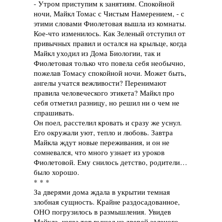
- Утром приступим к занятиям. Спокойной
ночи, Майкл Томас с Чистым Намерением, - с
этими словами Фиолетовая вышла из комнаты.
Кое-что изменилось. Как Зеленый отступил от
привычных правил и остался на крыльце, когда
Майкл уходил из Дома Биологии, так и
Фиолетовая только что повела себя необычно,
пожелав Томасу спокойной ночи. Может быть,
ангелы учатся вежливости? Перенимают
правила человеческого этикета? Майкл про
себя отметил разницу, но решил ни о чем не
спрашивать.
Он поел, расстелил кровать и сразу же уснул.
Его окружали уют, тепло и любовь. Завтра
Майкла ждут новые переживания, и он не
сомневался, что много узнает из уроков
Фиолетовой. Ему снилось детство, родители…
было хорошо.
* * *
За дверями дома ждала в укрытии темная
злобная сущность. Крайне раздосадованное,
ОНО погрузилось в размышления. Увидев
Майкла, когда тот вышел из дверей зеленого