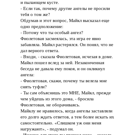
и пылающем кусте.
- Если так, почему другие ангелы не просили
тебя о том же?
Обдумав и этот вопрос, Майкл высказал еще
одно предположение:
- Потому что ты особый ангел?
Фиолетовая засмеялась, эта игра ее явно
забавляла. Майкл растерялся. Он понял, что не
дал верного ответа.
- Входи, - сказала Фиолетовая, исчезая в доме.
Майкл пошел вслед за ней. Незаконченная
беседа не давала ему покоя, и он окликнул
ангела:
- Фиолетовая, скажи, почему ты велела мне
снять туфли?
- Ты сам объяснишь это МНЕ, Майкл, прежде
чем уйдешь из этого дома, - бросила
Фиолетовая, не оборачиваясь.
Майклу не нравилось, когда ангелы заставляли
его долго ждать ответов, а тем более искать их
самостоятельно. «Слишком уж они меня
нагружают», - подумал он.
- Именно для этого ты пришел сюда, - сказала