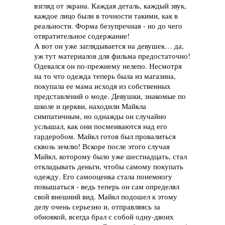
взгляд от экрана. Каждая деталь, каждый звук,
каждое лицо были в точности такими, как в
реальности. Форма безупречная - но до чего
отвратительное содержание!
А вот он уже заглядывается на девушек… да,
уж тут материалов для фильма предостаточно!
Одевался он по-прежнему нелепо. Несмотря
на то что одежда теперь была из магазина,
покупала ее мама исходя из собственных
представлений о моде. Девушки, знакомые по
школе и церкви, находили Майкла
симпатичным, но однажды он случайно
услышал, как они посмеиваются над его
гардеробом. Майкл готов был провалиться
сквозь землю! Вскоре после этого случая
Майкл, которому было уже шестнадцать, стал
откладывать деньги, чтобы самому покупать
одежду. Его самооценка стала понемногу
повышаться - ведь теперь он сам определял
свой внешний вид. Майкл подошел к этому
делу очень серьезно и, отправляясь за
обновкой, всегда брал с собой одну-двоих