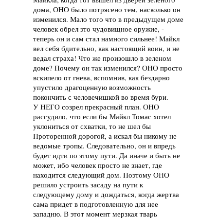
дома, ОНО было потрясено тем, насколько он
изменился. Мало того что в предыдущем доме
человек обрел это чудовищное оружие, -
теперь он и сам стал намного сильнее! Майкл
вел себя бдительно, как настоящий воин, и не
ведал страха! Что же произошло в зеленом
доме? Почему он так изменился? ОНО просто
вскипело от гнева, вспомнив, как бездарно
упустило драгоценную возможность
покончить с человечишкой во время бури.
У НЕГО созрел прекрасный план. ОНО
рассудило, что если бы Майкл Томас хотел
уклониться от схватки, то не шел бы
Проторенной дорогой, а искал бы никому не
ведомые тропы. Следовательно, он и впредь
будет идти по этому пути. Да иначе и быть не
может, ибо человек просто не знает, где
находится следующий дом. Поэтому ОНО
решило устроить засаду на пути к
следующему дому и дождаться, когда жертва
сама придет в подготовленную для нее
западню. В этот момент мерзкая тварь