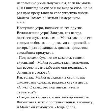
непременно ухмыльнулась бы, если бы могла.
ОНО никогда не спало и не видело снов, но не
раз ярко представляло себе ужасную гибель
Майкла Томаса с Чистым Намерением.
* * *
Наступило утро, похожее на все другие.
Великолепное утро! Завтрак, как всегда,
оказался изумительным, и Майкл закончил его
своими любимыми пирожками с черникой, в
который раз восхищаясь дивным ароматом
свежайших продуктов.
- Под ногами булочки не казались такими
вкусными! - Майкл расхохотался, вспомнив,
как весело и самозабвенно они резвились с
Зеленым в столовой.
Как только Майкл нарядился в свои новые
фиолетовые одежды, раздался стук в дверь.
«Стук? С каких это пор ангелы начали
стучаться?»
- Входи, пожалуйста, - вежливо произнес он.
Фиолетовая легкой поступью вошла в комнату,
и Майкл ей улыбнулся. - Будь добра,