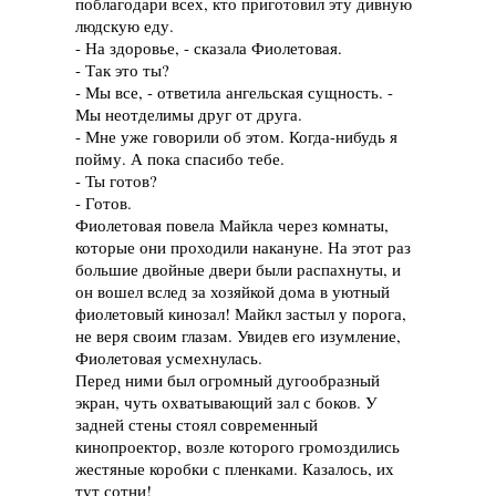
поблагодари всех, кто приготовил эту дивную
людскую еду.
- На здоровье, - сказала Фиолетовая.
- Так это ты?
- Мы все, - ответила ангельская сущность. -
Мы неотделимы друг от друга.
- Мне уже говорили об этом. Когда-нибудь я
пойму. А пока спасибо тебе.
- Ты готов?
- Готов.
Фиолетовая повела Майкла через комнаты,
которые они проходили накануне. На этот раз
большие двойные двери были распахнуты, и
он вошел вслед за хозяйкой дома в уютный
фиолетовый кинозал! Майкл застыл у порога,
не веря своим глазам. Увидев его изумление,
Фиолетовая усмехнулась.
Перед ними был огромный дугообразный
экран, чуть охватывающий зал с боков. У
задней стены стоял современный
кинопроектор, возле которого громоздились
жестяные коробки с пленками. Казалось, их
тут сотни!