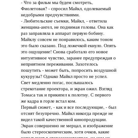
- Что за фильм мы будем смотреть,
Фиолетовая? - спросил Майкл, одолеваемый
недобрыми предчувствиями.
- Любительские съемки, Майкл, - ответила
женщина-ангел, не поднимая головы. Она как
раз заправляла в аппарат первую бобину.
Майклу совсем не понравилось, каким тоном
это было сказано. Под ложечкой екнуло. Опять
это ощущение! Снова сработало его новое
интуитивное чувство, заранее предупреждая о
неприятном переживании. Захотелось
пошутить - может быть, попросить воздушной
кукурузы? Однако Майкл просто не успел.
Свет медленно погас, послышалось
стрекотание проектора, и экран ожил. Взгляд
Томаса так и прикипел к полотну. С первого
же кадра в горле встал ком.
Первый сюжет, - как и все последующие, - был
отснят безупречно. Майкл никогда прежде не
видел такой качественной кинопродукции.
Экран совершенно не мерцал, и изображение
было стереоскопическим, хотя очков, какие
используют в стереокинотеатрах, на нем не