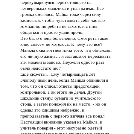
перекувыркнулся через стоящего на
четвереньках мальчика и упал наземь. Все
громко смеялись. Майкл тоже через силу
засмеялся, чтобы чувствовать себя частью
компании, но ребята не захотели с ним
общаться и просто ушли прочь.
Это было очень болезненно. Смотреть такое
кино совсем не хотелось. К чему это все?
Майкла охватил гнев из-за того, что обнажают
его личную жизнь… и заставляют переживать
эти моменты заново. Неужели одного раза
было недостаточно?
Еще сюжеты… Ему четырнадцать лет.
Злополучный день, когда Майкла обвинили в
том, что он списал ответы предстоящей
контрольной, а он этого не делал. Другой
школьник стянул бумаги из учительского
стола, а затем положил их на место, - но он
сделал это слишком небрежно, и
преподаватель с первого взгляда все понял.
Настоящий виновник указал на Майкла, и
учитель поверил - этот несуразно одетый
деревенский мальчик не внушал ему доверия,