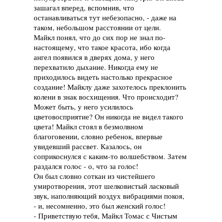
зашагал вперед, вспомнив, что
останавливаться тут небезопасно, - даже на
таком, небольшом расстоянии от цели.
Майкл понял, что до сих пор не знал по-
настоящему, что такое красота, ибо когда
ангел появился в дверях дома, у него
перехватило дыхание. Никогда ему не
приходилось видеть настолько прекрасное
создание! Майклу даже захотелось преклонить
колени в знак восхищения. Что происходит?
Может быть, у него усилилось
цветовосприятие? Он никогда не видел такого
цвета! Майкл стоял в безмолвном
благоговении, словно ребенок, впервые
увидевший рассвет. Казалось, он
соприкоснулся с каким-то волшебством. Затем
раздался голос - о, что за голос!
Он был словно соткан из чистейшего
умиротворения, этот шелковистый ласковый
звук, наполняющий воздух вибрациями покоя,
- и, несомненно, это был женский голос!
- Приветствую тебя, Майкл Томас с Чистым