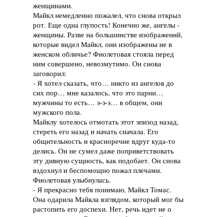
женщинами.
Майкл немедленно пожалел, что снова открыл
рот. Еще одна глупость! Конечно же, ангелы -
женщины. Разве на большинстве изображений,
которые видел Майкл, они изображены не в
женском обличье? Фиолетовая стояла перед
ним совершено, невозмутимо. Он снова
заговорил:
- Я хотел сказать, что… никто из ангелов до
сих пор… мне казалось, что это парни…
мужчины то есть… э-э-э… в общем, они
мужского пола.
Майклу хотелось отмотать этот эпизод назад,
стереть его назад и начать сначала. Его
общительность и красноречие вдруг куда-то
делись. Он не сумел даже поприветствовать
эту дивную сущность, как подобает. Он снова
вздохнул и беспомощно пожал плечами.
Фиолетовая улыбнулась.
- Я прекрасно тебя понимаю, Майкл Томас.
Она одарила Майкла взглядом, который мог бы
растопить его доспехи. Нет, речь идет не о