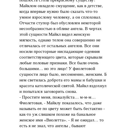
Майклом овладело смущение, как в детстве,
когда впервые нужно было сказать что-то
умное взрослому человеку, а он сплоховал.
Отчасти ступор был обусловлен некоторой
несообразностью в облике ангела. В чертах
этой сущности Майкл видел женскую
мягкость, однако телом она совершенно не
отличалась от остальных ангелов. Все они
носили просторные ниспадающие одеяния
соответствующего цвета, которые скрывали
любые половые признаки. Все были очень
большими… но это лицо! У фиолетовой
сущности лицо было, несомненно, женским. Б
нем светилась доброта его мамы и бабушки и
красота католической святой. Майкл вздохнул
и попытался заговорить снова.
- Простите меня, пожалуйста… м-м-м…
Фиолетовая, - Майклу показалось, что даже
называть ее по цвету может быть бестактно -
как-то уж слишком похоже на банальное
женское имя «Виолетта». - Я не ожидал… то
есть я не знал, что ангелы , бывают