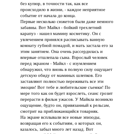
без купюр, в точности так, как все
происходило в жизни, - каждое неприятное
событие от начала до конца.
Первые несколько сюжетов были даже немного
забавны. Вот Майкл - бойкий трехлетний
карапуз - нашел мамину косметику. Он с
увлечением принялся расписывать ванную
комнату губной помадой, и мать застала его за
этим занятием. Она очень рассердилась и
впервые отшлепала сына. Взрослый человек
перед экраном - Майкл - с изумлением
обнаружил, что вновь в полную силу ощущает
детскую обиду от маминых шлепков. Его
заставляют полностью переживать все эти
эмоции! Вот тебе и любительские съемки! По
мере того как он будет взрослеть, сеанс грозит
перерасти в фильм ужасов. У Майкла возникло
ощущение, будто он, привязанный к рельсам,
смотрит на приближающийся товарняк.
На экране всплывали все новые эпизоды,
возвращая его к событиям, о которых он,
казалось, забыл много лет назад. Вот