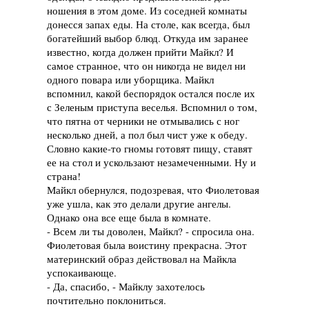
ношения в этом доме. Из соседней комнаты
донесся запах еды. На столе, как всегда, был
богатейший выбор блюд. Откуда им заранее
известно, когда должен прийти Майкл? И
самое странное, что он никогда не видел ни
одного повара или уборщика. Майкл
вспомнил, какой беспорядок остался после их
с Зеленым приступа веселья. Вспомнил о том,
что пятна от черники не отмывались с ног
несколько дней, а пол был чист уже к обеду.
Словно какие-то гномы готовят пищу, ставят
ее на стол и ускользают незамеченными. Ну и
страна!
Майкл обернулся, подозревая, что Фиолетовая
уже ушла, как это делали другие ангелы.
Однако она все еще была в комнате.
- Всем ли ты доволен, Майкл? - спросила она.
Фиолетовая была воистину прекрасна. Этот
материнский образ действовал на Майкла
успокаивающе.
- Да, спасибо, - Майклу захотелось
почтительно поклониться.