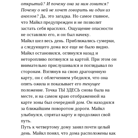
открытий? И почему она за ним гонится?
Почему о ней не хочет говорить ни один из
ангелов?
Да, это загадка. Но самое главное,
что Майкл предупрежден и не позволит
застать себя врасплох. Ощущение опасности
не оставляло его, и он был начеку.
Майкл шел весь день. Приближались сумерки,
а следующего дома все еще не было видно.
Майкл остановился, оглянулся назад и
неторопливо потянулся за картой. При этом он
внимательно прислушивался и поглядывал по
сторонам. Взглянув на свою драгоценную
карту, он с облегчением убедился, что она
опять ожила и показывает его
текущее
положение. Точка ТЫ ЗДЕСЬ снова была на
месте, и на самом краю отображенной на
карте зоны был очередной дом. Он находился
за ближайшим поворотом дороги. Майкл
улыбнулся, спрятал карту и продолжил свой
путь.
Путь к четвертому дому занял почти целый
день. Майкл понял, что дома расположены как