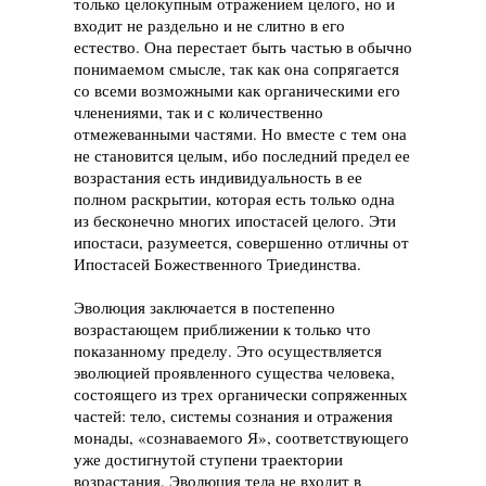
только целокупным отражением целого, но и
входит не раздельно и не слитно в его
естество. Она перестает быть частью в обычно
понимаемом смысле, так как она сопрягается
со всеми возможными как органическими его
членениями, так и с количественно
отмежеванными частями. Но вместе с тем она
не становится целым, ибо последний предел ее
возрастания есть индивидуальность в ее
полном раскрытии, которая есть только одна
из бесконечно многих ипостасей целого. Эти
ипостаси, разумеется, совершенно отличны от
Ипостасей Божественного Триединства.
Эволюция заключается в постепенно
возрастающем приближении к только что
показанному пределу. Это осуществляется
эволюцией проявленного существа человека,
состоящего из трех органически сопряженных
частей: тело, системы сознания и отражения
монады, «сознаваемого Я», соответствующего
уже достигнутой ступени траектории
возрастания. Эволюция тела не входит в