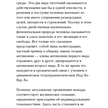
среды. Эти два вида тяготений оказываются
действующими как бы в одной плоскости, и
решения и поступки человека вытекают из
того или иного сопряжения разнородных
целей, интересов и стремлений. Посему в этом
случае двойственная ноуменально-
феноменальная природа человека оказывается
также и causa materialis и его эволюции и его
свободы. Все только что сказанное
представляет, собой лишь иллюстрацию,
частный пример к общему закону теории
антиномии — члены антиномии первого вида,
отражаясь друг в друге, превращаются в
антиномии второго вида. В то же время это
находится в органической связи с учением о
динамическом тетраграмматическом Нод-Хе-
Вау-Хе.
Полному актуальному проявлению монады
соответствует космическое сознание,
окрашенное присущими ей индивидуальными
тональностями. Здесь часть становится не