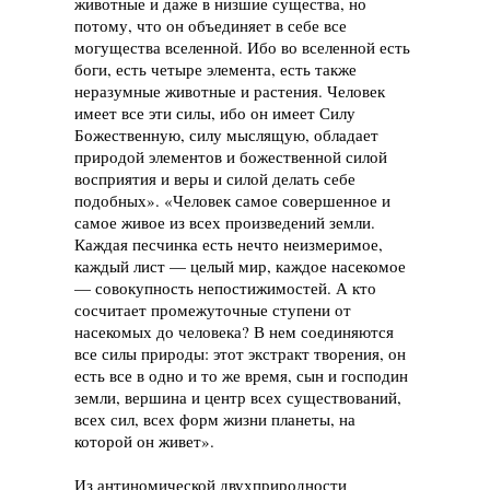
животные и даже в низшие существа, но
потому, что он объединяет в себе все
могущества вселенной. Ибо во вселенной есть
боги, есть четыре элемента, есть также
неразумные животные и растения. Человек
имеет все эти силы, ибо он имеет Силу
Божественную, силу мыслящую, обладает
природой элементов и божественной силой
восприятия и веры и силой делать себе
подобных». «Человек самое совершенное и
самое живое из всех произведений земли.
Каждая песчинка есть нечто неизмеримое,
каждый лист — целый мир, каждое насекомое
— совокупность непостижимостей. А кто
сосчитает промежуточные ступени от
насекомых до человека? В нем соединяются
все силы природы: этот экстракт творения, он
есть все в одно и то же время, сын и господин
земли, вершина и центр всех существований,
всех сил, всех форм жизни планеты, на
которой он живет».
Из антиномической двухприродности