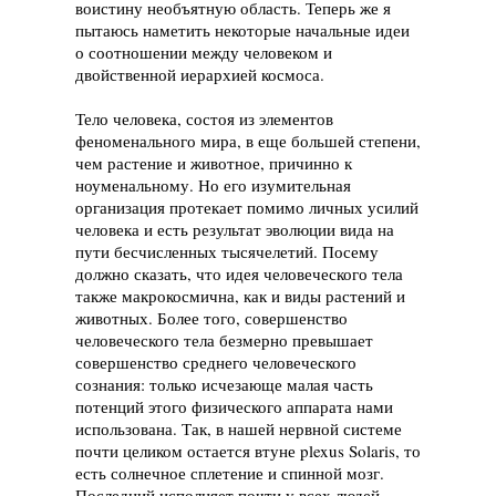
воистину необъятную область. Теперь же я
пытаюсь наметить некоторые начальные идеи
о соотношении между человеком и
двойственной иерархией космоса.
Тело человека, состоя из элементов
феноменального мира, в еще большей степени,
чем растение и животное, причинно к
ноуменальному. Но его изумительная
организация протекает помимо личных усилий
человека и есть результат эволюции вида на
пути бесчисленных тысячелетий. Посему
должно сказать, что идея человеческого тела
также макрокосмична, как и виды растений и
животных. Более того, совершенство
человеческого тела безмерно превышает
совершенство среднего человеческого
сознания: только исчезающе малая часть
потенций этого физического аппарата нами
использована. Так, в нашей нервной системе
почти целиком остается втуне plexus Solaris, то
есть солнечное сплетение и спинной мозг.
Последний исполняет почти у всех людей