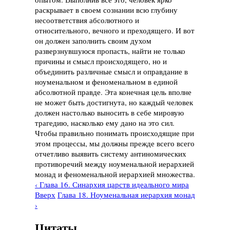
раскрывает в своем сознании всю глубину
несоответствия абсолютного и
относительного, вечного и преходящего. И вот
он должен заполнить своим духом
разверзнувшуюся пропасть, найти не только
причины и смысл происходящего, но и
объединить различные смысл и оправдание в
ноуменальном и феноменальном в единой
абсолютной правде. Эта конечная цель вполне
не может быть достигнута, но каждый человек
должен настолько выносить в себе мировую
трагедию, насколько ему дано на это сил.
Чтобы правильно понимать происходящие при
этом процессы, мы должны прежде всего всего
отчетливо выявить систему антиномических
противоречий между ноуменальной иерархией
монад и феноменальной иерархией множества.
‹ Глава 16. Синархия царств идеального мира
Вверх
Глава 18. Ноуменальная иерархия монад
›
Цитаты