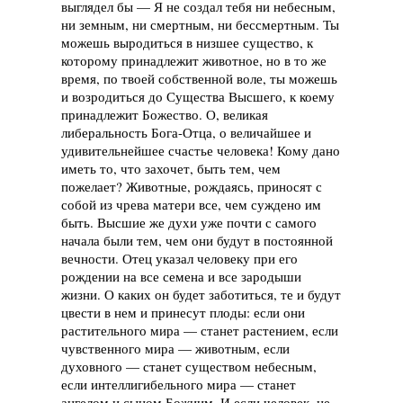
выглядел бы — Я не создал тебя ни небесным,
ни земным, ни смертным, ни бессмертным. Ты
можешь выродиться в низшее существо, к
которому принадлежит животное, но в то же
время, по твоей собственной воле, ты можешь
и возродиться до Существа Высшего, к коему
принадлежит Божество. О, великая
либеральность Бога-Отца, о величайшее и
удивительнейшее счастье человека! Кому дано
иметь то, что захочет, быть тем, чем
пожелает? Животные, рождаясь, приносят с
собой из чрева матери все, чем суждено им
быть. Высшие же духи уже почти с самого
начала были тем, чем они будут в постоянной
вечности. Отец указал человеку при его
рождении на все семена и все зародыши
жизни. О каких он будет заботиться, те и будут
цвести в нем и принесут плоды: если они
растительного мира — станет растением, если
чувственного мира — животным, если
духовного — станет существом небесным,
если интеллигибельного мира — станет
ангелом и сыном Божиим. И если человек, не