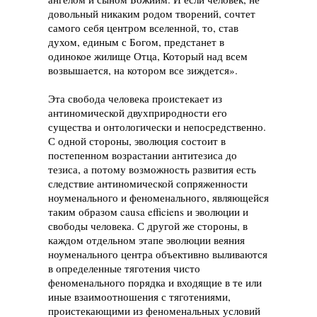
довольный никаким родом творений, сочтет
самого себя центром вселенной, то, став
духом, единым с Богом, предстанет в
одинокое жилище Отца, Который над всем
возвышается, на котором все зиждется».
Эта свобода человека проистекает из
антиномической двухприродности его
существа и онтологически и непосредственно.
С одной стороны, эволюция состоит в
постепенном возрастании антитезиса до
тезиса, а потому возможность развития есть
следствие антиномической сопряженности
ноуменального и феноменального, являющейся
таким образом causa efficiens и эволюции и
свободы человека. С другой же стороны, в
каждом отдельном этапе эволюции веяния
ноуменального центра объективно выливаются
в определенные тяготения чисто
феноменального порядка и входящие в те или
иные взаимоотношения с тяготениями,
проистекающими из феноменальных условий