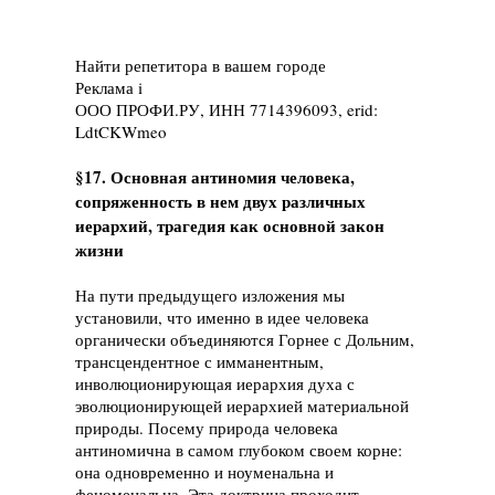
Найти репетитора в вашем городе
Реклама
i
ООО ПРОФИ.РУ, ИНН 7714396093, erid:
LdtCKWmeo
§17. Основная антиномия человека,
сопряженность в нем двух различных
иерархий, трагедия как основной закон
жизни
На пути предыдущего изложения мы
установили, что именно в идее человека
органически объединяются Горнее с Дольним,
трансцендентное с имманентным,
инволюционирующая иерархия духа с
эволюционирующей иерархией материальной
природы. Посему природа человека
антиномична в самом глубоком своем корне:
она одновременно и ноуменальна и
феноменальна. Эта доктрина проходит