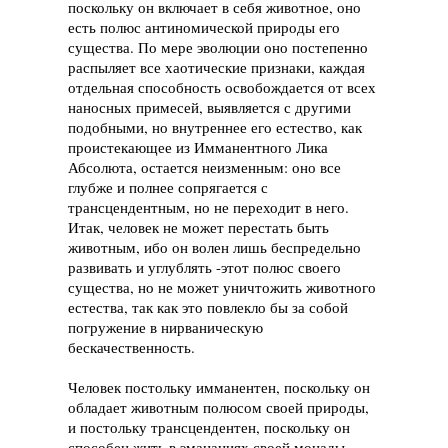
поскольку он включает в себя животное, оно
есть полюс антиномической природы его
существа. По мере эволюции оно постепенно
распыляет все хаотические признаки, каждая
отдельная способность освобождается от всех
наносных примесей, выявляется с другими
подобными, но внутреннее его естество, как
проистекающее из Имманентного Лика
Абсолюта, остается неизменным: оно все
глубже и полнее сопрягается с
трансцендентным, но не переходит в него.
Итак, человек не может перестать быть
животным, ибо он волен лишь беспре­дельно
развивать и углублять -этот полюс своего
существа, но не может уничтожить животного
естества, так как это повлекло бы за собой
погружение в нирваническую
бескачественность.
Человек постольку имманентен, поскольку он
обладает животным полюсом своей природы,
и постольку трансцендентен, поскольку он
способен жить в эманациях своей монады.