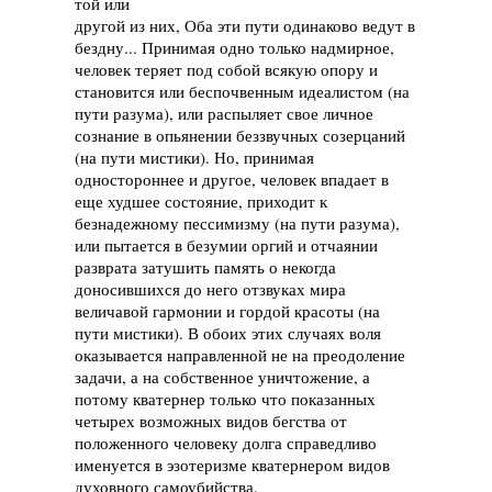
той или
другой из них, Оба эти пути одинаково ведут в
бездну... Принимая одно только надмирное,
человек теряет под собой всякую опору и
становится или беспочвенным идеалистом (на
пути разума), или распыляет свое личное
сознание в опьянении беззвучных созерцаний
(на пути мистики). Но, принимая
одностороннее и другое, человек впадает в
еще худшее состояние, приходит к
безнадежному пессимизму (на пути разума),
или пытается в безумии оргий и отчаянии
разврата затушить память о некогда
доносившихся до него отзвуках мира
величавой гармонии и гордой красоты (на
пути мистики). В обоих этих случаях воля
оказывается направленной не на преодоление
задачи, а на собственное уничтожение, а
потому кватернер только что показанных
четырех возможных видов бегства от
положенного человеку долга справедливо
именуется в эзотеризме кватернером видов
духовного самоубийства.