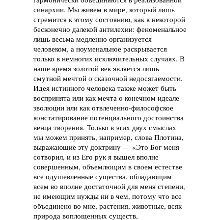
синархии. Мы живем в мире, который лишь
стремится к этому состоянию, как к некоторой
бесконечно далекой антилехии: феноменальное
лишь весьма медленно организуется
человеком, а ноуменальное раскрывается
только в немногих исключительных случаях. В
наше время золотой век является лишь
смутной мечтой о сказочной недосягаемости.
Идея истинного человека также может быть
воспринята или как мечта о конечном идеале
эволюции или как отвлеченно-философское
констатирование потенциального достоинства
венца творения. Только в этих двух смыслах
мы можем принять, например, слова Плотина,
выражающие эту доктрину — «Это Бог меня
сотворил, и из Его рук я вышел вполне
совершенным, объемлющим в своем естестве
все одушевленные существа, обладающим
всем во вполне достаточной для меня степени,
не имеющим нужды ни в чем, потому что все
объединено во мне, растения, животные, всяк
природа воплощенных существ,