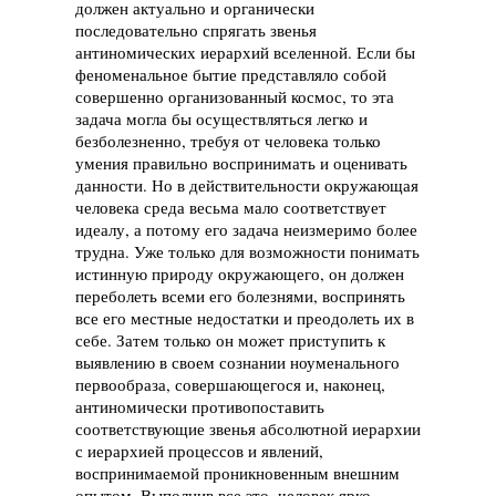
должен актуально и органически
последовательно спрягать звенья
антиномических иерархий вселенной. Если бы
феноменальное бытие представляло собой
совершенно организованный космос, то эта
задача могла бы осуществляться легко и
безболезненно, требуя от человека только
умения правильно воспринимать и оценивать
данности. Но в действительности окружающая
человека среда весьма мало соответствует
идеалу, а потому его задача неизмеримо более
трудна. Уже только для возможности понимать
истинную природу окружающего, он должен
переболеть всеми его болезнями, воспринять
все его местные недостатки и преодолеть их в
себе. Затем только он может приступить к
выявлению в своем сознании ноуменального
первообраза, совершающегося и, наконец,
антиномически противопоставить
соответствующие звенья абсолютной иерархии
с иерархией процессов и явлений,
воспринимаемой проникновенным внешним
опытом. Выполнив все это, человек ярко