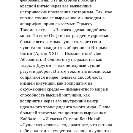
красной нитью через все важнейшие
исторические проявления эзотеризма. Так, уже
вполне точное ее выражение мы находим в
апокрифах, приписываемых Гермесу
Трисмегисту. — «Человек сделан подобием
мира. По воле Отца он награжден мудростью
больше всех земных существ, через свои
чувства он находится в общении со Вторым
Богом (Аркан XXII — Имманентный Лик
Абсолюта). В Одном он утверждается как
тварь, в Другом — как нетварный сущий
разум и добро». В этом тексте антиномически
сопрягаются в идее человека способность
низшей интуиции, как восприятия из
окружающей среды — имманентного мира и
способность высшей интуиции, как
восприятия через его внутренний центр
идеального трансцендентального мира. С еще
большей яркостью эта доктрина выражена в
Каббале.— «И сказал Симеон Бен Иохай:
«Существо человека содержит все, что есть на
небе и на земле, существа высшие и существа