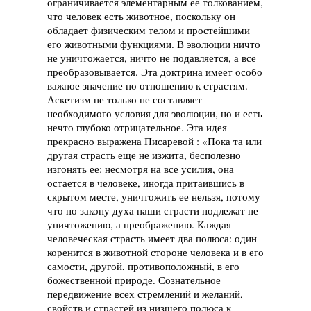
ограничивается элементарным ее толкованием,
что человек есть животное, поскольку он
обладает физическим телом и простейшими
его животными функциями. В эволюции ничто
не уничтожается, ничто не подавляется, а все
преобразовывается. Эта доктрина имеет особо
важное значение по отношению к страстям.
Аскетизм не только не составляет
необходимого условия для эволюции, но и есть
нечто глубоко отрицательное. Эта идея
прекрасно выражена Писаревой : «Пока та или
другая страсть еще не изжита, бесполезно
изгонять ее: несмотря на все усилия, она
остается в человеке, иногда притаившись в
скрытом месте, уничтожить ее нельзя, потому
что по закону духа наши страсти подлежат не
уничтожению, а преображению. Каждая
человеческая страсть имеет два полюса: один
коренится в животной сто­роне человека и в его
самости, другой, противоположный, в его
божественной природе. Сознательное
передвижение всех стремлений и желаний,
свойств и страстей из низшего полюса к