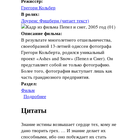
Режиссёр:
Грегори Кольбер
В ролях:
Лоуренс Фишберн (читает текст)
Описание фильма:
В результате многолетнего отшельничества,
своеобразной 13-летней одиссеи фотографа
Грегори Кольберта, родился уникальный
проект «Ashes and Snow» (Пепел и Снег). Он
представляет собой не только фотографию.
Более того, фотография выступает лишь как
часть грандиозного предприятия.
Раздел:
Фильм
Подробнее
о Фильм "Пепел и снег", 2005 год
Цитаты
Знание истины возвышает сердце тех, кому не
дано творить грех. … И знание делает их
способными, ибо оно побуждает их стать