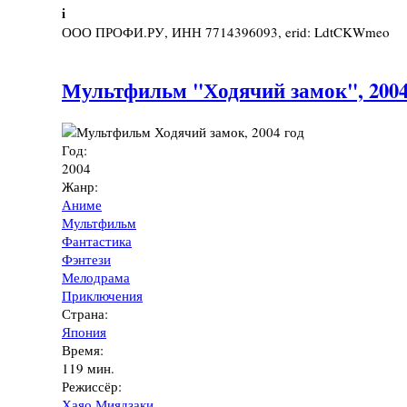
i
ООО ПРОФИ.РУ, ИНН 7714396093, erid: LdtCKWmeo
Мультфильм "Ходячий замок", 2004
Год:
2004
Жанр:
Аниме
Мультфильм
Фантастика
Фэнтези
Мелодрама
Приключения
Страна:
Япония
Время:
119 мин.
Режиссёр:
Хаяо Миядзаки