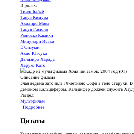
В ролях:
Тиэко Байсё
Такуя Кимура
Акихиро Мива
Тацуя Гасюин
Рюноскэ Камики
Мицунори Исаки
Ё Ойзуми
Акио Ютсука
Дайдзиро Харада
Харуко Като
Описание фильма:
Злая ведьма заточила 18-летнюю Софи в тело старухи. В
демоном Кальцифером. Кальцифер должен служить Хаулу 
Раздел:
Мультфильм
Подробнее
о Мультфильм "Ходячий замок", 2004 год
Цитаты
Ты должен всё забыть: страх, сомнения - освободи свой 