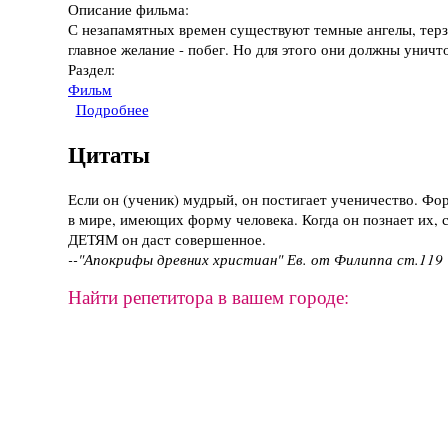
Описание фильма:
С незапамятных времен существуют темные ангелы, терза
главное желание - побег. Но для этого они должны унич
Раздел:
Фильм
Подробнее
о Фильм "Непобедимый", 2001
Цитаты
Если он (ученик) мудрый, он постигает ученичество. Фо
в мире, имеющих форму человека. Когда он познает их, с
ДЕТЯМ он даст совершенное.
--"Апокрифы древних христиан" Ев. от Филиппа ст.119
Найти репетитора в вашем городе: