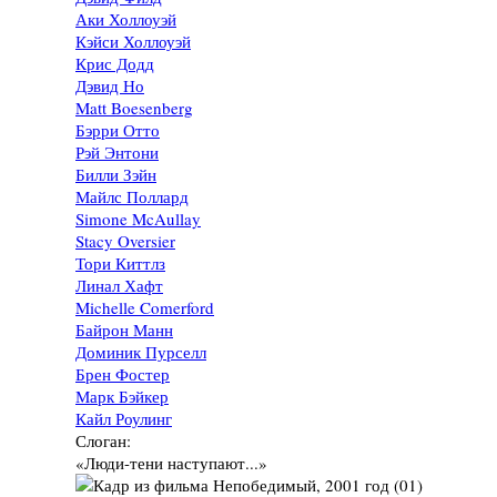
Аки Холлоуэй
Кэйси Холлоуэй
Крис Додд
Дэвид Но
Matt Boesenberg
Бэрри Отто
Рэй Энтони
Билли Зэйн
Майлс Поллард
Simone McAullay
Stacy Oversier
Тори Киттлз
Линал Хафт
Michelle Comerford
Байрон Манн
Доминик Пурселл
Брен Фостер
Марк Бэйкер
Кайл Роулинг
Слоган:
«Люди-тени наступают...»