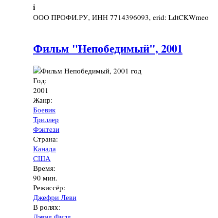
i
ООО ПРОФИ.РУ, ИНН 7714396093, erid: LdtCKWmeo
Фильм "Непобедимый", 2001
Год:
2001
Жанр:
Боевик
Триллер
Фэнтези
Страна:
Канада
США
Время:
90 мин.
Режиссёр:
Джефри Леви
В ролях:
Дэвид Филд