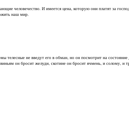
ющие человечество. И имеется цена, которую они платят за госпо
тожить наш мир.
рмы телесные не введут его в обман, но он посмотрит на состояние
виньям он бросит желуди, скотине он бросит ячмень, и солому, и тр