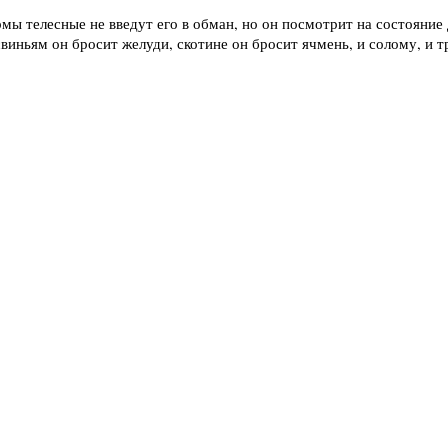
рмы телесные не введут его в обман, но он посмотрит на состояние
виньям он бросит желуди, скотине он бросит ячмень, и солому, и тр