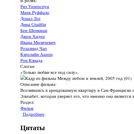
В ролях:
Риз Уизерспун
Марк Руффало
Донал Лог
Дина Спайби
Бен Шенкман
Джон Хидер
Ивана Миличевич
Розалинд Чао
Кэролайн Аарон
Рон Кэнада
Слоган:
«Только любви все под силу».
Описание фильма:
Вселившись в арендованную квартиру в Сан-Франциско 
Элизабет, которая уверяет его, что именно она является 
Раздел:
Фильм
Подробнее
о Фильм "Между небом и землей", 2005 год
Цитаты