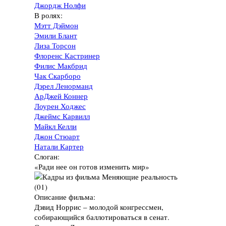
Джордж Нолфи
В ролях:
Мэтт Дэймон
Эмили Блант
Лиза Торсон
Флоренс Кастринер
Филис Макбрид
Чак Скарборо
Дэрел Ленорманд
АрДжей Коннер
Лоурен Ходжес
Джеймс Карвилл
Майкл Келли
Джон Стюарт
Натали Картер
Слоган:
«Ради нее он готов изменить мир»
Описание фильма:
Дэвид Норрис – молодой конгрессмен,
собирающийся баллотироваться в сенат.