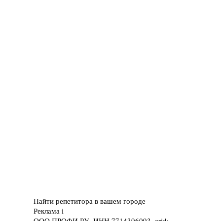
Найти репетитора в вашем городе
Реклама
i
ООО ПРОФИ.РУ, ИНН 7714396093, erid: