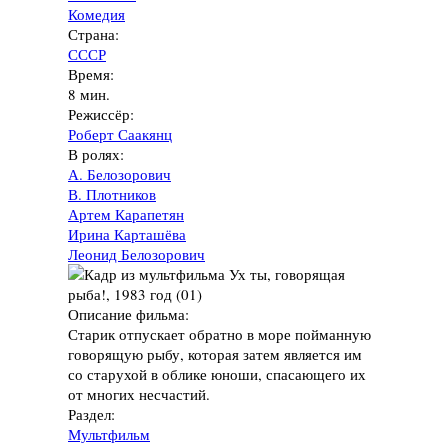
Комедия
Страна:
СССР
Время:
8 мин.
Режиссёр:
Роберт Саакянц
В ролях:
А. Белозорович
В. Плотников
Артем Карапетян
Ирина Карташёва
Леонид Белозорович
Описание фильма:
Старик отпускает обратно в море пойманную
говорящую рыбу, которая затем является им
со старухой в облике юноши, спасающего их
от многих несчастий.
Раздел:
Мультфильм