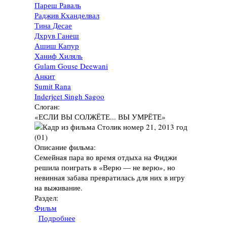
Пареш Раваль
Раджив Кханделвал
Тина Десае
Дхрув Ганеш
Ашиш Капур
Ханиф Хиляль
Gulam Gouse Deewani
Анкит
Sumit Rana
Inderjeet Singh Sagoo
Слоган:
«ЕСЛИ ВЫ СОЛЖЁТЕ... ВЫ УМРЁТЕ»
Описание фильма:
Семейная пара во время отдыха на Фиджи
решила поиграть в «Верю — не верю», но
невинная забава превратилась для них в игру
на выживание.
Раздел:
Фильм
Подробнее
о Фильм "Столик номер 21", 2013 год