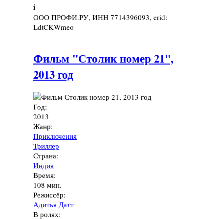
i
ООО ПРОФИ.РУ, ИНН 7714396093, erid:
LdtCKWmeo
Фильм "Столик номер 21",
2013 год
Год:
2013
Жанр:
Приключения
Триллер
Страна:
Индия
Время:
108 мин.
Режиссёр:
Адитья Датт
В ролях: