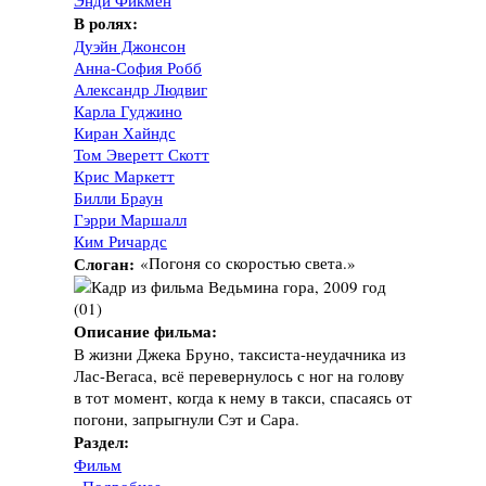
Энди Фикмен
В ролях:
Дуэйн Джонсон
Анна-София Робб
Александр Людвиг
Карла Гуджино
Киран Хайндс
Том Эверетт Скотт
Крис Маркетт
Билли Браун
Гэрри Маршалл
Ким Ричардс
Слоган:
«Погоня со скоростью света.»
Описание фильма:
В жизни Джека Бруно, таксиста-неудачника из
Лас-Вегаса, всё перевернулось с ног на голову
в тот момент, когда к нему в такси, спасаясь от
погони, запрыгнули Сэт и Сара.
Раздел:
Фильм