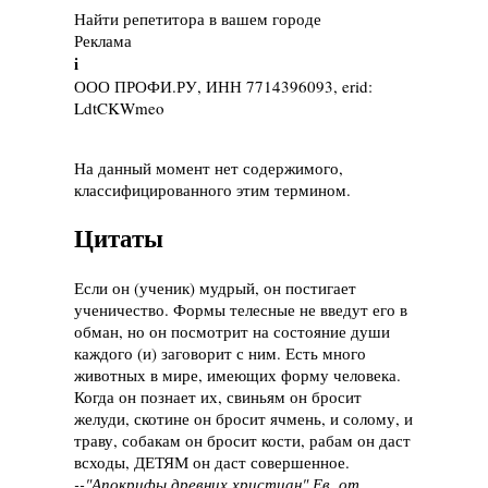
Найти репетитора в вашем городе
Реклама
i
ООО ПРОФИ.РУ, ИНН 7714396093, erid:
LdtCKWmeo
На данный момент нет содержимого,
классифицированного этим термином.
Цитаты
Если он (ученик) мудрый, он постигает
ученичество. Формы телесные не введут его в
обман, но он посмотрит на состояние души
каждого (и) заговорит с ним. Есть много
животных в мире, имеющих форму человека.
Когда он познает их, свиньям он бросит
желуди, скотине он бросит ячмень, и солому, и
траву, собакам он бросит кости, рабам он даст
всходы, ДЕТЯМ он даст совершенное.
--"Апокрифы древних христиан" Ев. от