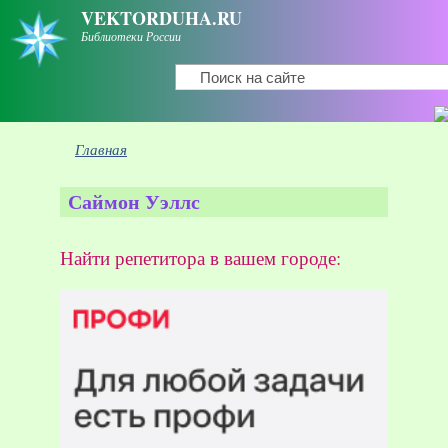
Перейти к основному содержанию
VEKTORDUHA.RU
Библиотеки России
Поиск
Форма поиска
Вы здесь
Главная
Саймон Уэллс
Найти репетитора в вашем городе: