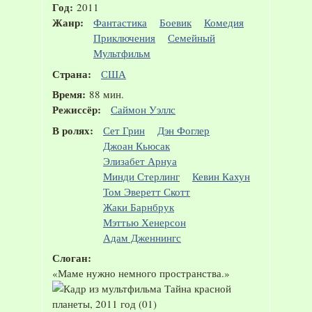
Год:
2011
Жанр:
Фантастика
Боевик
Комедия
Приключения
Семейный
Мультфильм
Страна:
США
Время:
88 мин.
Режиссёр:
Саймон Уэллс
В ролях:
Сет Грин
Дэн Фоглер
Джоан Кьюсак
Элизабет Арнуа
Минди Стерлинг
Кевин Кахун
Том Эверетт Скотт
Жаки Барнбрук
Мэттью Хенерсон
Адам Дженнингс
Слоган:
«Маме нужно немного пространства.»