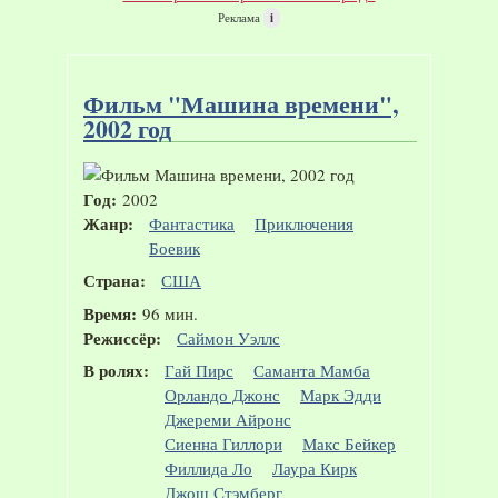
Реклама
i
Фильм "Машина времени",
2002 год
Год:
2002
Жанр:
Фантастика
Приключения
Боевик
Страна:
США
Время:
96 мин.
Режиссёр:
Саймон Уэллс
В ролях:
Гай Пирс
Саманта Мамба
Орландо Джонс
Марк Эдди
Джереми Айронс
Сиенна Гиллори
Макс Бейкер
Филлида Ло
Лаура Кирк
Джош Стэмберг