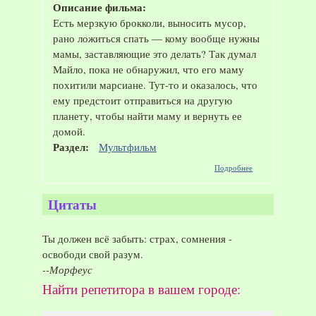
Описание фильма:
Есть мерзкую брокколи, выносить мусор,
рано ложиться спать — кому вообще нужны
мамы, заставляющие это делать? Так думал
Майло, пока не обнаружил, что его маму
похитили марсиане. Тут-то и оказалось, что
ему предстоит отправиться на другую
планету, чтобы найти маму и вернуть ее
домой.
Раздел:
Мультфильм
о
Подробнее
Мультфильм
"Тайна
красной
Цитаты
планеты",
2011 год
Ты должен всё забыть: страх, сомнения -
освободи свой разум.
--Морфеус
Найти репетитора в вашем городе: