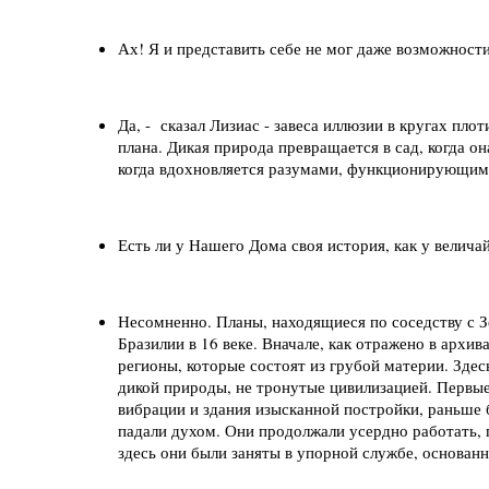
Ах! Я и представить себе не мог даже возможности
Да, - сказал Лизиас - завеса иллюзии в кругах пло
плана. Дикая природа превращается в сад, когда о
когда вдохновляется разумами, функционирующими 
Есть ли у Нашего Дома своя история, как у велич
Несомненно. Планы, находящиеся по соседству с
Бразилии в 16 веке. Вначале, как отражено в ар
регионы, которые состоят из грубой материи. Зде
дикой природы, не тронутые цивилизацией. Первы
вибрации и здания изысканной постройки, раньше
падали духом. Они продолжали усердно работать, п
здесь они были заняты в упорной службе, основан