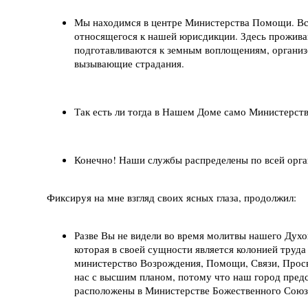
Мы находимся в центре Министерства Помощи. Все
относящегося к нашей юрисдикции. Здесь проживаю
подготавливаются к земным воплощениям, организо
вызывающие страдания.
Так есть ли тогда в Нашем Доме само Министерств
Конечно! Наши службы распределены по всей орган
Фиксируя на мне взгляд своих ясных глаза, продолжил:
Разве Вы не видели во время молитвы нашего Дух
которая в своей сущности является колонией труда
министерство Возрождения, Помощи, Связи, Просв
нас с высшим планом, потому что наш город пред
расположены в Министерстве Божественного Союза