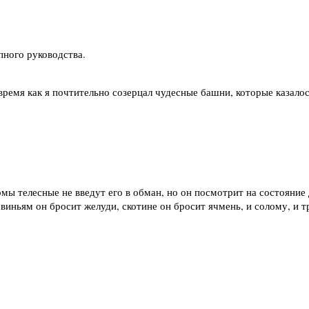
пного руководства.
время как я почтительно созерцал чудесные башни, которые казалос
рмы телесные не введут его в обман, но он посмотрит на состояние
виньям он бросит желуди, скотине он бросит ячмень, и солому, и тр