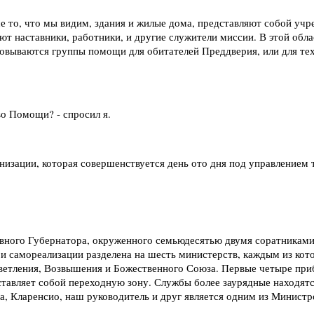
 то, что мы видим, здания и жилые дома, представляют собой учр
т наставники, работники, и другие служители миссии. В этой обл
вываются группы помощи для обитателей Преддверия, или для тех к
о Помощи? - спросил я.
изации, которая совершенствуется день ото дня под управлением 
овного Губернатора, окруженного семьюдесятью двумя соратникам
 и самореализации разделена на шесть министерств, каждым из кот
етления, Возвышения и Божественного Союза. Первые четыре при
ставляет собой переходную зону. Службы более заурядные находят
, Кларенсио, наш руководитель и друг является одним из Минист