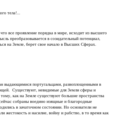
го тела!...
, что все проявление порядка в мире, исходит из высшего
 мысль преобразовывается в созидательный потенциал,
ся на Земле, берет свое начало в Высших Сферах.
ван выдающимися португальцами, развоплощенными в
лющей. Существуют, невидимые для Земли сферы и
 тому, как на Земле существуют большие пространства
 сейчас собраны воедино изящные и благородные
дились в зачаточном состоянии. Но основатели не
и жестокость и насилие, войну и рабство, в то время как