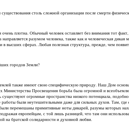
 существования столь сложной организации после смерти физическо
ти очень плотна. Обычный человек оставляет без внимания тот факт
на направляется разумом человека, также как и человеческая дикая
в высших сферах. Любая полезная структура, прежде, чем появить
айших городов Земли?
 Землей также имеют свою специфическую природу. Наш Дом осно
хивах Министерства Просвещения борьба была огромной и всеобъем
сь существуют огромные пространства низкого потенциала, подобно
е работы были неутешительными даже для сильных духов. Там, где
 были перемешаны примитивные ноты дикарей, разумы которых нахо
одражая европейцам, с той лишь разницей, что там они использовал
ной на братской солидарности и духовной любви.