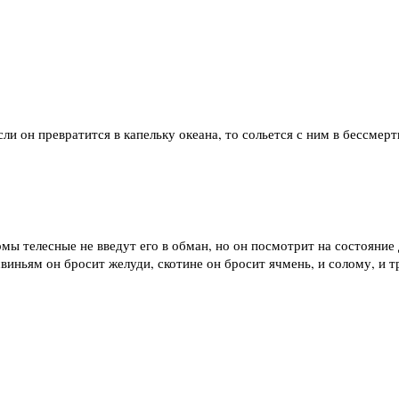
сли он превратится в капельку океана, то сольется с ним в бессмер
рмы телесные не введут его в обман, но он посмотрит на состояние
виньям он бросит желуди, скотине он бросит ячмень, и солому, и тр